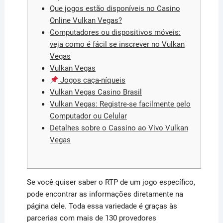
Que jogos estão disponíveis no Casino
Online Vulkan Vegas?
Computadores ou dispositivos móveis:
veja como é fácil se inscrever no Vulkan
Vegas
Vulkan Vegas
Jogos caça-níqueis
Vulkan Vegas Casino Brasil
Vulkan Vegas: Registre-se facilmente pelo
Computador ou Celular
Detalhes sobre o Cassino ao Vivo Vulkan
Vegas
Se você quiser saber o RTP de um jogo específico,
pode encontrar as informações diretamente na
página dele. Toda essa variedade é graças às
parcerias com mais de 130 provedores