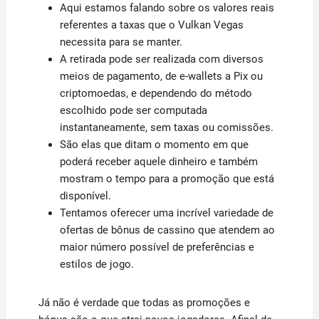
Aqui estamos falando sobre os valores reais
referentes a taxas que o Vulkan Vegas
necessita para se manter.
A retirada pode ser realizada com diversos
meios de pagamento, de e-wallets a Pix ou
criptomoedas, e dependendo do método
escolhido pode ser computada
instantaneamente, sem taxas ou comissões.
São elas que ditam o momento em que
poderá receber aquele dinheiro e também
mostram o tempo para a promoção que está
disponível.
Tentamos oferecer uma incrível variedade de
ofertas de bônus de cassino que atendem ao
maior número possível de preferências e
estilos de jogo.
Já não é verdade que todas as promoções e