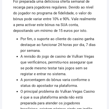
Foi preparada uma deliciosa oferta semanal de
recarga para jogadores regulares. Devido ao nível
do jogador no programa de fidelidade, o valor do
bónus pode variar entre 10% e 90%. Vale realmente
a pena activar este bónus na SUA conta,
depositando um mínimo de 15 euros por isto.
Por fim, o suporte ao cliente do casino ganha
destaque ao funcionar 24 horas por dia, 7 dias
por semana.
A revisão do jogo de casino de Vulkan Vegas
que verificámos, permitiu-nos assegurar que
se pode mesmo testar tais jogos sem se
registar e entrar no sistema.
A porcentagem do bônus varia conforme o
status do apostador na plataforma.
O principal problema do Vulkan Vegas Casino
é que a sua plataforma ainda não está
preparada para atender os jogadores