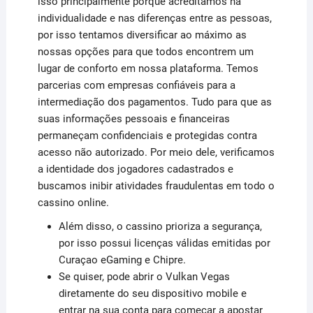
isso principalmente porque acreditamos na
individualidade e nas diferenças entre as pessoas,
por isso tentamos diversificar ao máximo as
nossas opções para que todos encontrem um
lugar de conforto em nossa plataforma. Temos
parcerias com empresas confiáveis para a
intermediação dos pagamentos. Tudo para que as
suas informações pessoais e financeiras
permaneçam confidenciais e protegidas contra
acesso não autorizado. Por meio dele, verificamos
a identidade dos jogadores cadastrados e
buscamos inibir atividades fraudulentas em todo o
cassino online.
Além disso, o cassino prioriza a segurança,
por isso possui licenças válidas emitidas por
Curaçao eGaming e Chipre.
Se quiser, pode abrir o Vulkan Vegas
diretamente do seu dispositivo mobile e
entrar na sua conta para começar a apostar