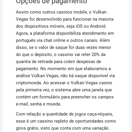
Opções de pagamento
Assim como outros casinos mobile, o Vulkan
Vegas foi desenvolvido para funcionar na maioria
dos dispositivos móveis, seja iOS ou Android.
Agora, a plataforma disponibiliza atendimento em
português via chat online e outros canais. Além
disso, se o valor de saque for duas vezes menor
do que o depósito, o cassino vai reter 20% da
quantia de retirada para cobrir despesas de
pagamento. No momento em que elaboramos a
análise Vulkan Vegas, não há saque disponível via
criptomoeda. Ao acessar o Vulkan Vegas casino
pela primeira vez, o sistema abre uma janela que
contém um formulário para preencher os campos
e-mail, senha e moeda.
Com relação a quantidade de jogos caça-níqueis,
esse é um cassino repleto de oportunidades como
giros grátis, visto que conta com uma variação