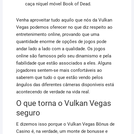
caça níquel móvel Book of Dead.
Venha aproveitar tudo aquilo que nós da Vulkan
Vegas podemos oferecer no que diz respeito ao
entretenimento online, provando que uma
quantidade enorme de opções de jogos pode
andar lado a lado com a qualidade. Os jogos
online são famosos pelo seu dinamismo e pela
fiabilidade que estão associados a eles. Alguns
jogadores sentem-se mais confortáveis ao
saberem que tudo o que estão vendo pelos
ângulos das diferentes câmeras disponíveis está
acontecendo de verdade na vida real.
O que torna o Vulkan Vegas
seguro
E dizemos isso porque o Vulkan Vegas Bônus de
Casino é, na verdade, um monte de bonusse e