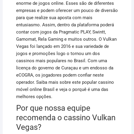
enorme de jogos online. Esses são de diferentes
empresas e podem oferecer um pouco de diversão
para que realize sua aposta com mais
entusiasmo. Assim, dentro da plataforma poderá
contar com jogos da Pragmatic PLAY, Swintt,
Gamomat, Rela Gaming e muitos outros. O Vulkan
Vegas foi lançado em 2016 e sua variedade de
jogos e promoções logo o tornou um dos
cassinos mais populares no Brasil. Com uma
licença do governo de Curaçau e um endosso da
eCOGRA, os jogadores podem confiar neste
operador. Saiba mais sobre este popular cassino
móvel online Brasil e veja o porquê é uma das
melhores opções.
Por que nossa equipe
recomenda o cassino Vulkan
Vegas?