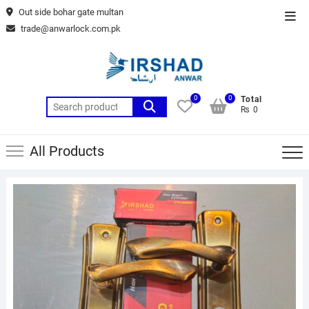
Skip
Out side bohar gate multan
Top
to
trade@anwarlock.com.pk
Men
content
0
0
Total
Search
₨ 0
for:
All Products