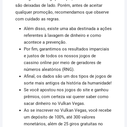
são deixadas de lado. Porém, antes de aceitar
qualquer promoção, recomendamos que observe
com cuidado as regras.
Além disso, existe uma aba destinada a ações
referentes à lavagem de dinheiro e como
acontece a prevenção.
Por fim, garantimos os resultados imparciais
e justos de todos os nossos jogos de
cassino online por meio de geradores de
números aleatórios (RNG).
Afinal, os dados são um dos tipos de jogos de
sorte mais antigos da história da humanidade!
Se você apostou nos jogos do site e ganhou
prêmios, com certeza vai querer saber como
sacar dinheiro no Vulkan Vegas.
Ao se inscrever no Vulkan Vegas, você recebe
um depósito de 100%, até 300 valores
monetários, além de 25 giros gratuitas no