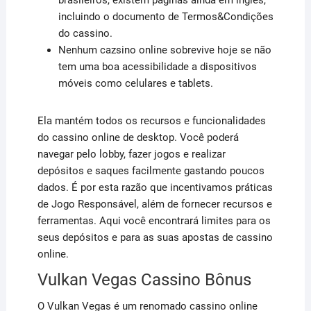
brasileiros, existem páginas ainda em inglês,
incluindo o documento de Termos&Condições
do cassino.
Nenhum cazsino online sobrevive hoje se não
tem uma boa acessibilidade a dispositivos
móveis como celulares e tablets.
Ela mantém todos os recursos e funcionalidades
do cassino online de desktop. Você poderá
navegar pelo lobby, fazer jogos e realizar
depósitos e saques facilmente gastando poucos
dados. É por esta razão que incentivamos práticas
de Jogo Responsável, além de fornecer recursos e
ferramentas. Aqui você encontrará limites para os
seus depósitos e para as suas apostas de cassino
online.
Vulkan Vegas Cassino Bônus
O Vulkan Vegas é um renomado cassino online