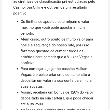
as diretrizes de classificação pré estipuladas pelo
CasinoTopsOnline e obtivemos um resultado
positivo.
Os limites de apostas determinam o valor
máximo que você pode apostar em um
período.
Além disso, outro ponto de muito valor para
nós é a segurança do nosso site, por isso
fazemos questão de cumprir todos os
critérios para garantir que a Vulkan Vegas é
confiável.
Para começar a jogar no cassino Vulkan
Vegas, é preciso criar uma conta no site e
depositar um valor na sua conta para iniciar
suas apostas.
Assim, receberá um bônus de 120% do valor
depositado na sua carteira, que pode chegar
até a R$ 2500.