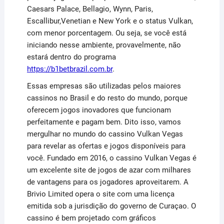
Caesars Palace, Bellagio, Wynn, Paris,
Escallibur,Venetian e New York e o status Vulkan,
com menor porcentagem. Ou seja, se você está
iniciando nesse ambiente, provavelmente, não
estará dentro do programa
https://b1betbrazil.com.br
.
Essas empresas são utilizadas pelos maiores
cassinos no Brasil e do resto do mundo, porque
oferecem jogos inovadores que funcionam
perfeitamente e pagam bem. Dito isso, vamos
mergulhar no mundo do cassino Vulkan Vegas
para revelar as ofertas e jogos disponíveis para
você. Fundado em 2016, o cassino Vulkan Vegas é
um excelente site de jogos de azar com milhares
de vantagens para os jogadores aproveitarem. A
Brivio Limited opera o site com uma licença
emitida sob a jurisdição do governo de Curaçao. O
cassino é bem projetado com gráficos