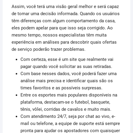
Assim, você terá uma visão geral melhor e será capaz
de tomar uma decisão informada. Quando os usuários
têm diferenças com algum comportamento da casa,
eles podem apelar para que isso seja corrigido. Ao
mesmo tempo, nossos especialistas têm muita
experiência em análises para descobrir quais ofertas
de serviço poderão trazer problemas.
Com certeza, esse é um site que realmente vai
pagar quando você solicitar as suas retiradas.
Com base nesses dados, você poderá fazer uma
análise mais precisa e identificar quais são os
times favoritos e as possíveis surpresas.
Entre os esportes mais populares disponíveis na
plataforma, destacam-se o futebol, basquete,
tênis, vôlei, corridas de cavalos e muito mais.
Com atendimento 24/7, seja por chat ao vivo, e-
mail ou telefone, a equipe de suporte está sempre
pronta para ajudar os apostadores com quaisquer