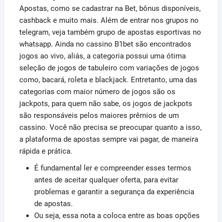
Apostas, como se cadastrar na Bet, bônus disponíveis,
cashback e muito mais. Além de entrar nos grupos no
telegram, veja também grupo de apostas esportivas no
whatsapp. Ainda no cassino B1bet são encontrados
jogos ao vivo, aliás, a categoria possui uma ótima
seleção de jogos de tabuleiro com variações de jogos
como, bacará, roleta e blackjack. Entretanto, uma das
categorias com maior número de jogos são os
jackpots, para quem não sabe, os jogos de jackpots
são responsáveis pelos maiores prêmios de um
cassino. Você não precisa se preocupar quanto a isso,
a plataforma de apostas sempre vai pagar, de maneira
rápida e prática.
É fundamental ler e compreender esses termos
antes de aceitar qualquer oferta, para evitar
problemas e garantir a segurança da experiência
de apostas.
Ou seja, essa nota a coloca entre as boas opções