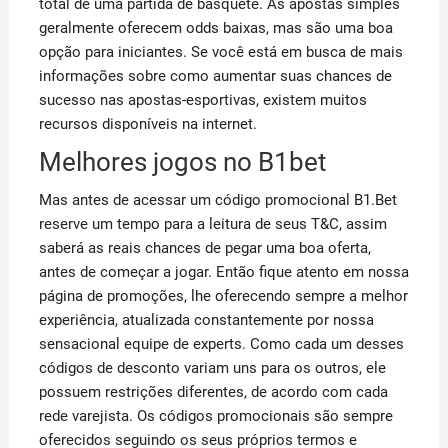
total de uma partida de basquete. As apostas simples
geralmente oferecem odds baixas, mas são uma boa
opção para iniciantes. Se você está em busca de mais
informações sobre como aumentar suas chances de
sucesso nas apostas-esportivas, existem muitos
recursos disponíveis na internet.
Melhores jogos no B1bet
Mas antes de acessar um código promocional B1.Bet
reserve um tempo para a leitura de seus T&C, assim
saberá as reais chances de pegar uma boa oferta,
antes de começar a jogar. Então fique atento em nossa
página de promoções, lhe oferecendo sempre a melhor
experiência, atualizada constantemente por nossa
sensacional equipe de experts. Como cada um desses
códigos de desconto variam uns para os outros, ele
possuem restrições diferentes, de acordo com cada
rede varejista. Os códigos promocionais são sempre
oferecidos seguindo os seus próprios termos e