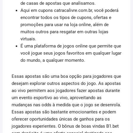
de casas de apostas que analisamos.
Aqui em cupons catracalivre.com.br, você poderá
encontrar todos os tipos de cupons, ofertas e
promoções para usar na loja online, além de
muitos outros para resgatar em outras lojas
virtuais.
É uma plataforma de jogos online que permite que
você jogue seus jogos favoritos em qualquer lugar
do mundo, a qualquer momento.
Essas apostas são uma boa opção para jogadores que
desejam explorar outros aspectos do jogo. As apostas
ao vivo permitem aos jogadores fazer apostas durante
um evento esportivo ao vivo, aproveitando as
mudanças nas odds à medida que o jogo se desenrola.
Essas apostas são bastante emocionantes e podem
oferecer oportunidades únicas de ganhos para os
jogadores experientes. O bônus de boas vindas B1.bet