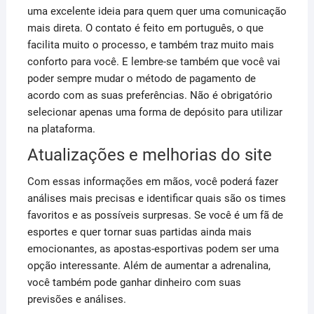
uma excelente ideia para quem quer uma comunicação
mais direta. O contato é feito em português, o que
facilita muito o processo, e também traz muito mais
conforto para você. E lembre-se também que você vai
poder sempre mudar o método de pagamento de
acordo com as suas preferências. Não é obrigatório
selecionar apenas uma forma de depósito para utilizar
na plataforma.
Atualizações e melhorias do site
Com essas informações em mãos, você poderá fazer
análises mais precisas e identificar quais são os times
favoritos e as possíveis surpresas. Se você é um fã de
esportes e quer tornar suas partidas ainda mais
emocionantes, as apostas-esportivas podem ser uma
opção interessante. Além de aumentar a adrenalina,
você também pode ganhar dinheiro com suas
previsões e análises.