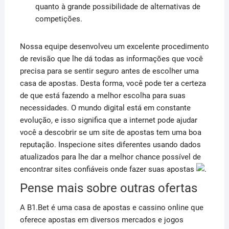
quanto à grande possibilidade de alternativas de
competições.
Nossa equipe desenvolveu um excelente procedimento
de revisão que lhe dá todas as informações que você
precisa para se sentir seguro antes de escolher uma
casa de apostas. Desta forma, você pode ter a certeza
de que está fazendo a melhor escolha para suas
necessidades. O mundo digital está em constante
evolução, e isso significa que a internet pode ajudar
você a descobrir se um site de apostas tem uma boa
reputação. Inspecione sites diferentes usando dados
atualizados para lhe dar a melhor chance possível de
encontrar sites confiáveis onde fazer suas apostas
.
Pense mais sobre outras ofertas
A B1.Bet é uma casa de apostas e cassino online que
oferece apostas em diversos mercados e jogos