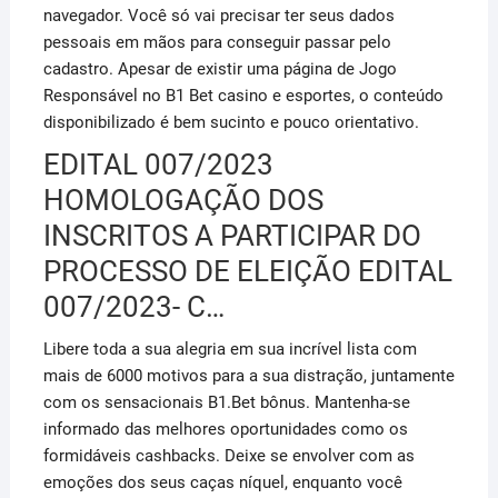
navegador. Você só vai precisar ter seus dados
pessoais em mãos para conseguir passar pelo
cadastro. Apesar de existir uma página de Jogo
Responsável no B1 Bet casino e esportes, o conteúdo
disponibilizado é bem sucinto e pouco orientativo.
EDITAL 007/2023
HOMOLOGAÇÃO DOS
INSCRITOS A PARTICIPAR DO
PROCESSO DE ELEIÇÃO EDITAL
007/2023- C…
Libere toda a sua alegria em sua incrível lista com
mais de 6000 motivos para a sua distração, juntamente
com os sensacionais B1.Bet bônus. Mantenha-se
informado das melhores oportunidades como os
formidáveis ​​cashbacks. Deixe se envolver com as
emoções dos seus caças níquel, enquanto você