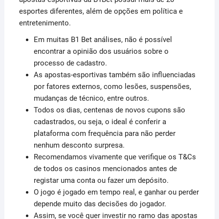
esportes diferentes, além de opções em política e
entretenimento.
Em muitas B1 Bet análises, não é possível
encontrar a opinião dos usuários sobre o
processo de cadastro.
As apostas-esportivas também são influenciadas
por fatores externos, como lesões, suspensões,
mudanças de técnico, entre outros.
Todos os dias, centenas de novos cupons são
cadastrados, ou seja, o ideal é conferir a
plataforma com frequência para não perder
nenhum desconto surpresa.
Recomendamos vivamente que verifique os T&Cs
de todos os casinos mencionados antes de
registar uma conta ou fazer um depósito.
O jogo é jogado em tempo real, e ganhar ou perder
depende muito das decisões do jogador.
Assim, se você quer investir no ramo das apostas