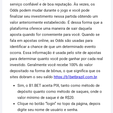
serviço confiável e de boa reputação. Às vezes, os
Odds podem mudar durante o jogo e você pode
finalizar seu investimento nessa partida obtendo um
valor anteriormente estabelecido. É dessa forma que a
plataforma oferece uma maneira de sair daquela
aposta quando for conveniente para você. Quando se
fala em apostas online, as Odds são usadas para
identificar a chance de que um determinado evento
ocorra. Essa informação é usada pelo site de apostas
para determinar quanto você pode ganhar por cada real
investido. Geralmente você recebe 100% do valor
depositado na forma de bônus, o que significa que os
sites dobram o seu saldo
https://b1betbrazil.com.br
.
Sim, o B1.BET aceita PIX, tanto como método de
depósito quanto como método de saques, onde o
valor mínimo de saque é de R$20.
Clique no botão “login” no topo da página, depois
digite seu nome de usuário e senha.