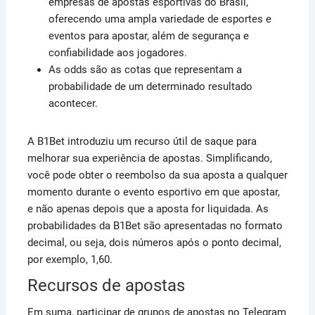
empresas de apostas esportivas do Brasil,
oferecendo uma ampla variedade de esportes e
eventos para apostar, além de segurança e
confiabilidade aos jogadores.
As odds são as cotas que representam a
probabilidade de um determinado resultado
acontecer.
A B1Bet introduziu um recurso útil de saque para
melhorar sua experiência de apostas. Simplificando,
você pode obter o reembolso da sua aposta a qualquer
momento durante o evento esportivo em que apostar,
e não apenas depois que a aposta for liquidada. As
probabilidades da B1Bet são apresentadas no formato
decimal, ou seja, dois números após o ponto decimal,
por exemplo, 1,60.
Recursos de apostas
Em suma, participar de grupos de apostas no Telegram