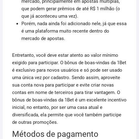
mercado, principalmente em apostas múltiplas,
que podem gerar prêmios de até R$ 1 milhão (o
que já aconteceu uma vez).
Porém, nada ainda foi adicionado nele, já que essa
é uma plataforma muito recente dentro do
mercado de apostas.
Entretanto, você deve estar atento ao valor mínimo
exigido para participar. O bônus de boas-vindas da 1Bet
é exclusivo para novos usuários e só pode ser usado
uma única vez por cadastro. Sendo assim, aproveite
sua conta nova para participar e evite criar novas
contas em nome de terceiros para tirar vantagem. O
bônus de boas-vindas da 1Bet é um excelente incentivo
inicial, no entanto, por ser uma casa atual e
diversificada, ela permite que você também participe
de outras promoções.
Métodos de pagamento