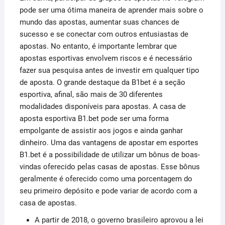
pode ser uma ótima maneira de aprender mais sobre o
mundo das apostas, aumentar suas chances de
sucesso e se conectar com outros entusiastas de
apostas. No entanto, é importante lembrar que
apostas esportivas envolvem riscos e é necessário
fazer sua pesquisa antes de investir em qualquer tipo
de aposta. O grande destaque da B1bet é a seção
esportiva, afinal, são mais de 30 diferentes
modalidades disponíveis para apostas. A casa de
aposta esportiva B1.bet pode ser uma forma
empolgante de assistir aos jogos e ainda ganhar
dinheiro. Uma das vantagens de apostar em esportes
B1.bet é a possibilidade de utilizar um bônus de boas-
vindas oferecido pelas casas de apostas. Esse bônus
geralmente é oferecido como uma porcentagem do
seu primeiro depósito e pode variar de acordo com a
casa de apostas.
A partir de 2018, o governo brasileiro aprovou a lei