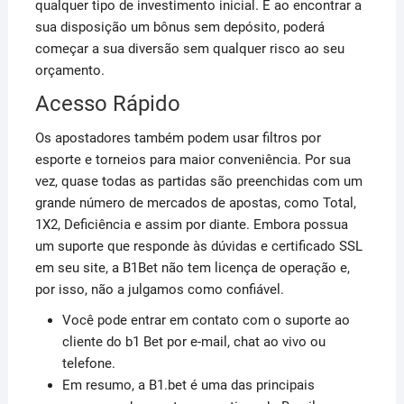
qualquer tipo de investimento inicial. E ao encontrar a
sua disposição um bônus sem depósito, poderá
começar a sua diversão sem qualquer risco ao seu
orçamento.
Acesso Rápido
Os apostadores também podem usar filtros por
esporte e torneios para maior conveniência. Por sua
vez, quase todas as partidas são preenchidas com um
grande número de mercados de apostas, como Total,
1X2, Deficiência e assim por diante. Embora possua
um suporte que responde às dúvidas e certificado SSL
em seu site, a B1Bet não tem licença de operação e,
por isso, não a julgamos como confiável.
Você pode entrar em contato com o suporte ao
cliente do b1 Bet por e-mail, chat ao vivo ou
telefone.
Em resumo, a B1.bet é uma das principais