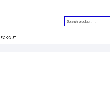
HECKOUT