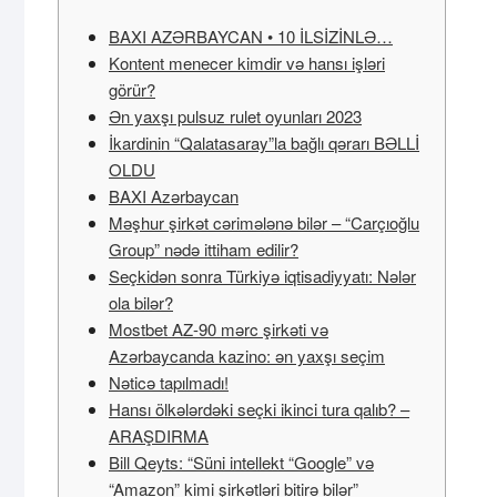
BAXI AZƏRBAYCAN • 10 İLSİZİNLƏ…
Kontent menecer kimdir və hansı işləri
görür?
Ən yaxşı pulsuz rulet oyunları 2023
İkardinin “Qalatasaray”la bağlı qərarı BƏLLİ
OLDU
BAXI Azərbaycan
Məşhur şirkət cərimələnə bilər – “Carçıoğlu
Group” nədə ittiham edilir?
Seçkidən sonra Türkiyə iqtisadiyyatı: Nələr
ola bilər?
Mostbet AZ-90 mərc şirkəti və
Azərbaycanda kazino: ən yaxşı seçim
Nəticə tapılmadı!
Hansı ölkələrdəki seçki ikinci tura qalıb? –
ARAŞDIRMA
Bill Qeyts: “Süni intellekt “Google” və
“Amazon” kimi şirkətləri bitirə bilər”