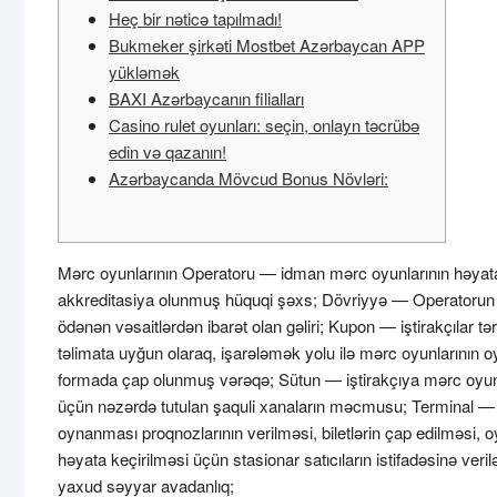
Heç bir nəticə tapılmadı!
Bukmeker şirkəti Mostbet Azərbaycan APP
yükləmək
BAXI Azərbaycanın filialları
Casino rulet oyunları: seçin, onlayn təcrübə
edin və qazanın!
Azərbaycanda Mövcud Bonus Növləri:
Mərc oyunlarının Operatoru — idman mərc oyunlarının həyata
akkreditasiya olunmuş hüquqi şəxs; Dövriyyə — Operatorun id
ödənən vəsaitlərdən ibarət olan gəliri; Kupon — iştirakçılar tə
təlimata uyğun olaraq, işarələmək yolu ilə mərc oyunlarının
formada çap olunmuş vərəqə; Sütun — iştirakçıya mərc oyunu
üçün nəzərdə tutulan şaquli xanaların məcmusu; Terminal — işt
oynanması proqnozlarının verilməsi, biletlərin çap edilməsi, o
həyata keçirilməsi üçün stasionar satıcıların istifadəsinə veri
yaxud səyyar avadanlıq;