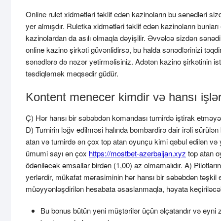
Online rulet xidmətləri təklif edən kazinoların bu sənədləri si
yer almışdır. Ruletka xidmətləri təklif edən kazinoların bunl
kazinolardan da asılı olmaqla dəyişilir. Əvvəlcə sizdən sənəd
online kazino şirkəti güvənlidirsə, bu halda sənədlərinizi təqd
sənədlərə də nəzər yetirməlisiniz. Adətən kazino şirkətinin is
təsdiqləmək məqsədir güdür.
Kontent menecer kimdir və hansı işlər
Ç) Hər hansı bir səbəbdən komandası turnirdə iştirak etməyən
D) Turnirin ləğv edilməsi halında bombardirə dair irəli sürülən
atan və turnirdə ən çox top atan oyunçu kimi qəbul edilən və
ümumi sayı ən çox
https://mostbet-azerbaijan.xyz
top atan oy
ödəniləcək əmsallar birdən (1,00) az olmamalıdır. A) Pilotlar
yerlərdir, mükafat mərasiminin hər hansı bir səbəbdən təşkil 
müəyyənləşdirilən hesabata əsaslanmaqla, həyata keçiriləcək
Bu bonus bütün yeni müştərilər üçün əlçatandır və eyni