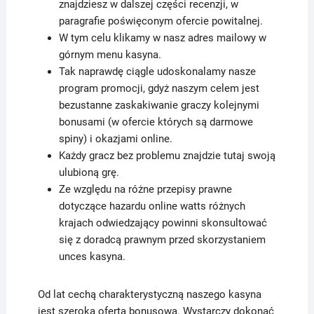
znajdziesz w dalszej części recenzji, w
paragrafie poświęconym ofercie powitalnej.
W tym celu klikamy w nasz adres mailowy w
górnym menu kasyna.
Tak naprawdę ciągle udoskonalamy nasze
program promocji, gdyż naszym celem jest
bezustanne zaskakiwanie graczy kolejnymi
bonusami (w ofercie których są darmowe
spiny) i okazjami online.
Każdy gracz bez problemu znajdzie tutaj swoją
ulubioną grę.
Ze względu na różne przepisy prawne
dotyczące hazardu online watts różnych
krajach odwiedzający powinni skonsultować
się z doradcą prawnym przed skorzystaniem
unces kasyna.
Od lat cechą charakterystyczną naszego kasyna
jest szeroka oferta bonusowa. Wystarczy dokonać