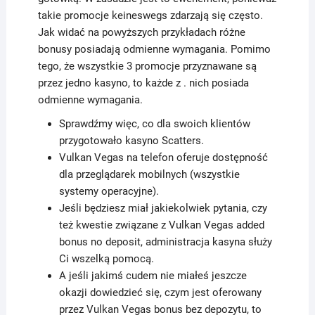
takie promocje keineswegs zdarzają się często.
Jak widać na powyższych przykładach różne
bonusy posiadają odmienne wymagania. Pomimo
tego, że wszystkie 3 promocje przyznawane są
przez jedno kasyno, to każde z . nich posiada
odmienne wymagania.
Sprawdźmy więc, co dla swoich klientów
przygotowało kasyno Scatters.
Vulkan Vegas na telefon oferuje dostępność
dla przeglądarek mobilnych (wszystkie
systemy operacyjne).
Jeśli będziesz miał jakiekolwiek pytania, czy
też kwestie związane z Vulkan Vegas added
bonus no deposit, administracja kasyna służy
Ci wszelką pomocą.
A jeśli jakimś cudem nie miałeś jeszcze
okazji dowiedzieć się, czym jest oferowany
przez Vulkan Vegas bonus bez depozytu, to