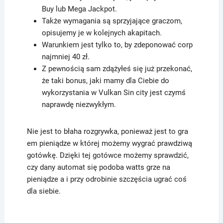
Buy lub Mega Jackpot.
Także wymagania są sprzyjające graczom,
opisujemy je w kolejnych akapitach.
Warunkiem jest tylko to, by zdeponować corp
najmniej 40 zł.
Z pewnością sam zdążyłeś się już przekonać,
że taki bonus, jaki mamy dla Ciebie do
wykorzystania w Vulkan Sin city jest czymś
naprawdę niezwykłym.
Nie jest to błaha rozgrywka, ponieważ jest to gra
em pieniądze w której możemy wygrać prawdziwą
gotówkę. Dzięki tej gotówce możemy sprawdzić,
czy dany automat się podoba watts grze na
pieniądze a i przy odrobinie szczęścia ugrać coś
dla siebie.