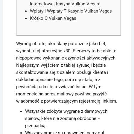
Internetowej Kasyna Vulkan Vegas
Wpłaty I Wypłaty T Kasynie Vulkan Vegas
Krótko O Vulkan Vegas
Wymóg obrotu, określany potocznie jako bet,
wynosi tutaj atrakcyjne x30. Pierwszy to be able to
niepoprawne wykonanie czynności aktywacyjnych.
Najlepszym wyjściem z takiej sytuacji będzie
skontaktowanie się z działem obsługi klienta i
dokładne opisanie tego, corp się stało, a z
pewnością uda się rozwiązać issue. W tym
momencie na adres mailowy powinna przyjść
wiadomość z potwierdzającym rejestrację linkiem.
Wszystkie zdobyte wygrane z darmowych
spinów, które nie zostaną obrócone –
przepadną.
Wszyscy gracze są uprawnieni carry out