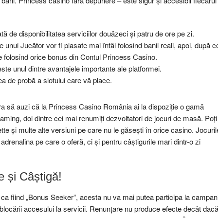
 bani. Princess casino fara depunere – este sigur și accesibil fiecărui
ată de disponibilitatea serviciilor douăzeci și patru de ore pe zi.
 unui Jucător vor fi plasate mai întâi folosind banii reali, apoi, după c
ate folosind orice bonus din Contul Princess Casino.
ste unul dintre avantajele importante ale platformei.
nea de probă a slotului care vă place.
cura să auzi că la Princess Casino România ai la dispoziție o gamă
aming, doi dintre cei mai renumiți dezvoltatori de jocuri de masă. Poți
te și multe alte versiuni pe care nu le găsești în orice casino. Jocuril
renalina pe care o oferă, ci și pentru câștigurile mari dintr-o zi
e și Câștigă!
ca fiind „Bonus Seeker”, acesta nu va mai putea participa la campani
blocării accesului la servicii. Renunțare nu produce efecte decât dac