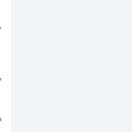
e
e
i
ă