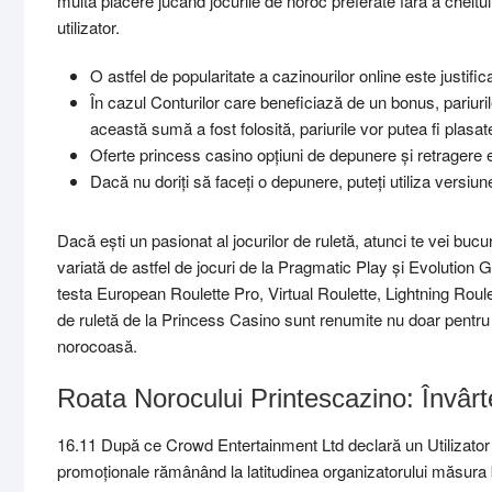
multă plăcere jucând jocurile de noroc preferate fără a cheltui
utilizator.
O astfel de popularitate a cazinourilor online este justific
În cazul Conturilor care beneficiază de un bonus, pariurile
această sumă a fost folosită, pariurile vor putea fi plas
Oferte princess casino opțiuni de depunere și retragere e
Dacă nu doriți să faceți o depunere, puteți utiliza versiu
Dacă ești un pasionat al jocurilor de ruletă, atunci te vei bu
variată de astfel de jocuri de la Pragmatic Play și Evolution G
testa European Roulette Pro, Virtual Roulette, Lightning Roulet
de ruletă de la Princess Casino sunt renumite nu doar pentru ad
norocoasă.
Roata Norocului Printescazino: Învârt
16.11 După ce Crowd Entertainment Ltd declară un Utilizator 
promoționale rămânând la latitudinea organizatorului măsura 