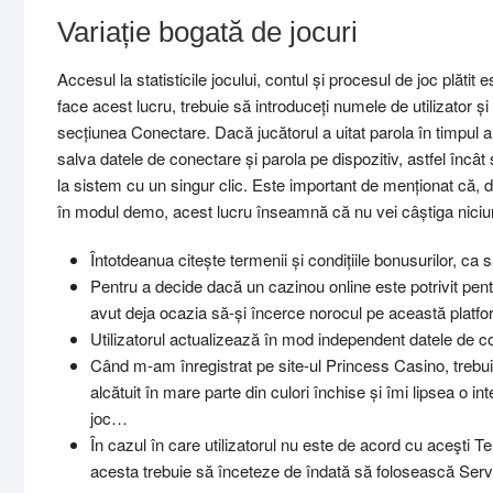
Variație bogată de jocuri
Accesul la statisticile jocului, contul și procesul de joc plăt
face acest lucru, trebuie să introduceți numele de utilizator și
secțiunea Conectare. Dacă jucătorul a uitat parola în timpul aut
salva datele de conectare și parola pe dispozitiv, astfel încât 
la sistem cu un singur clic. Este important de menționat că, deș
în modul demo, acest lucru înseamnă că nu vei câștiga niciun
Întotdeanua citește termenii și condițiile bonusurilor, ca să
Pentru a decide dacă un cazinou online este potrivit pentru
avut deja ocazia să-și încerce norocul pe această platfo
Utilizatorul actualizează în mod independent datele de con
Când m-am înregistrat pe site-ul Princess Casino, trebui
alcătuit în mare parte din culori închise și îmi lipsea o 
joc…
În cazul în care utilizatorul nu este de acord cu aceşti Ter
acesta trebuie să înceteze de îndată să folosească Servi