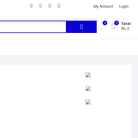
facebook
google
twitter
YouTube
instagram
Tik
linkedin
My Account
Login
Tok
Search
0
0
Total
₨ 0
for: