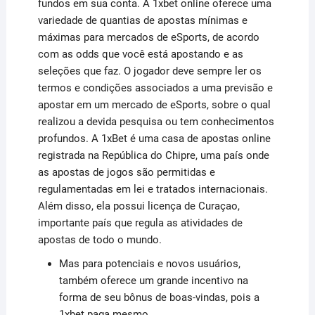
fundos em sua conta. A 1xbet online oferece uma
variedade de quantias de apostas mínimas e
máximas para mercados de eSports, de acordo
com as odds que você está apostando e as
seleções que faz. O jogador deve sempre ler os
termos e condições associados a uma previsão e
apostar em um mercado de eSports, sobre o qual
realizou a devida pesquisa ou tem conhecimentos
profundos. A 1xBet é uma casa de apostas online
registrada na República do Chipre, uma país onde
as apostas de jogos são permitidas e
regulamentadas em lei e tratados internacionais.
Além disso, ela possui licença de Curaçao,
importante país que regula as atividades de
apostas de todo o mundo.
Mas para potenciais e novos usuários,
também oferece um grande incentivo na
forma de seu bônus de boas-vindas, pois a
1xbet paga mesmo.