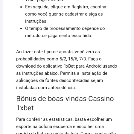
Em seguida, clique em Registro, escolha
como você quer se cadastrar e siga as
instruções.
O tempo de processamento depende do
método de pagamento escolhido.
Ao fazer este tipo de aposta, você verá as
probabilidades como 5/2, 15/6, 7/3. Faça o
download do aplicativo 1xBet para Android usando
as instruções abaixo. Permita a instalação de
aplicações de fontes desconhecidas sejam
instaladas com antecedência.
Bônus de boas-vindas Cassino
1xbet
Para conferir as estatísticas, basta escolher um
esporte na coluna esquerda e escolher uma
partida da lista no meio da tela. Com a pontuação