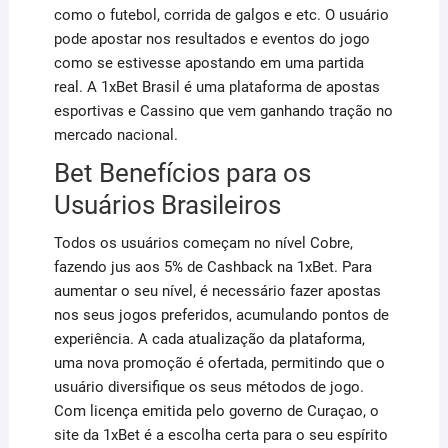
como o futebol, corrida de galgos e etc. O usuário
pode apostar nos resultados e eventos do jogo
como se estivesse apostando em uma partida
real. A 1xBet Brasil é uma plataforma de apostas
esportivas e Cassino que vem ganhando tração no
mercado nacional.
Bet Benefícios para os
Usuários Brasileiros
Todos os usuários começam no nível Cobre,
fazendo jus aos 5% de Cashback na 1xBet. Para
aumentar o seu nível, é necessário fazer apostas
nos seus jogos preferidos, acumulando pontos de
experiência. A cada atualização da plataforma,
uma nova promoção é ofertada, permitindo que o
usuário diversifique os seus métodos de jogo.
Com licença emitida pelo governo de Curaçao, o
site da 1xBet é a escolha certa para o seu espírito