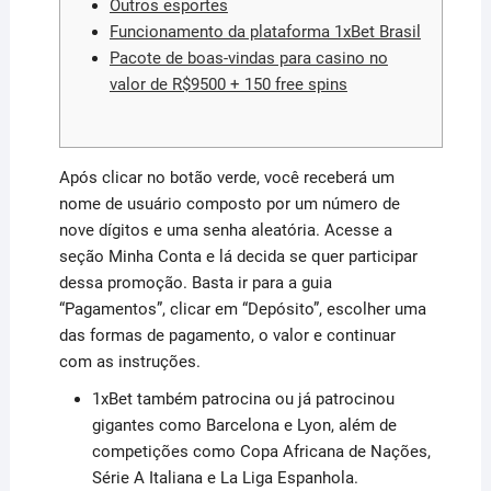
Outros esportes
Funcionamento da plataforma 1xBet Brasil
Pacote de boas-vindas para casino no
valor de R$9500 + 150 free spins
Após clicar no botão verde, você receberá um
nome de usuário composto por um número de
nove dígitos e uma senha aleatória. Acesse a
seção Minha Conta e lá decida se quer participar
dessa promoção. Basta ir para a guia
“Pagamentos”, clicar em “Depósito”, escolher uma
das formas de pagamento, o valor e continuar
com as instruções.
1xBet também patrocina ou já patrocinou
gigantes como Barcelona e Lyon, além de
competições como Copa Africana de Nações,
Série A Italiana e La Liga Espanhola.