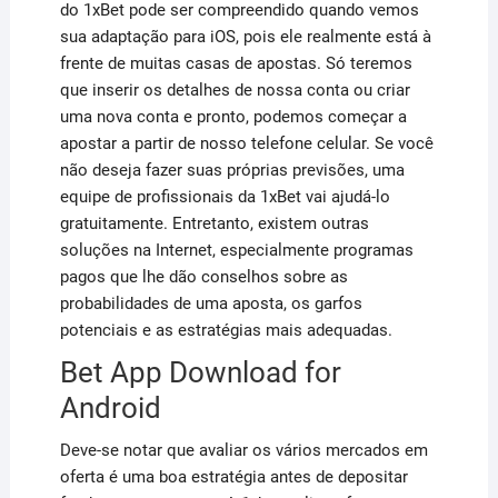
do 1xBet pode ser compreendido quando vemos
sua adaptação para iOS, pois ele realmente está à
frente de muitas casas de apostas. Só teremos
que inserir os detalhes de nossa conta ou criar
uma nova conta e pronto, podemos começar a
apostar a partir de nosso telefone celular. Se você
não deseja fazer suas próprias previsões, uma
equipe de profissionais da 1xBet vai ajudá-lo
gratuitamente. Entretanto, existem outras
soluções na Internet, especialmente programas
pagos que lhe dão conselhos sobre as
probabilidades de uma aposta, os garfos
potenciais e as estratégias mais adequadas.
Bet App Download for
Android
Deve-se notar que avaliar os vários mercados em
oferta é uma boa estratégia antes de depositar