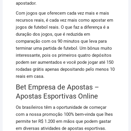
apostador.
Com jogos que oferecem cada vez mais e mais
recursos reais, é cada vez mais como apostar em
jogos de futebol reais. O que faz a diferença é a
duração dos jogos, que é reduzida em
comparação com os 90 minutos que leva para
terminar uma partida de futebol. Um bônus muito
interessante, pois os primeiros quatro depósitos
podem ser aumentados e você pode jogar até 150
rodadas grátis apenas depositando pelo menos 10
reais em casa.
Bet Empresa de Apostas –
Apostas Esportivas Online
Os brasileiros têm a oportunidade de começar
com a nossa promoção 100% bem-vinda que lhes
permite ter R$ 1.200 em mãos que podem gastar
em diversas atividades de apostas esportivas.