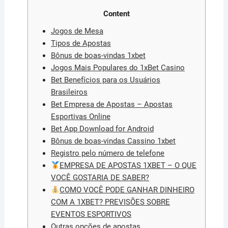
Content
Jogos de Mesa
Tipos de Apostas
Bônus de boas-vindas 1xbet
Jogos Mais Populares do 1xBet Casino
Bet Benefícios para os Usuários
Brasileiros
Bet Empresa de Apostas – Apostas
Esportivas Online
Bet App Download for Android
Bônus de boas-vindas Cassino 1xbet
Registro pelo número de telefone
EMPRESA DE APOSTAS 1XBET – O QUE
VOCÊ GOSTARIA DE SABER?
COMO VOCÊ PODE GANHAR DINHEIRO
COM A 1XBET? PREVISÕES SOBRE
EVENTOS ESPORTIVOS
Outras opções de apostas