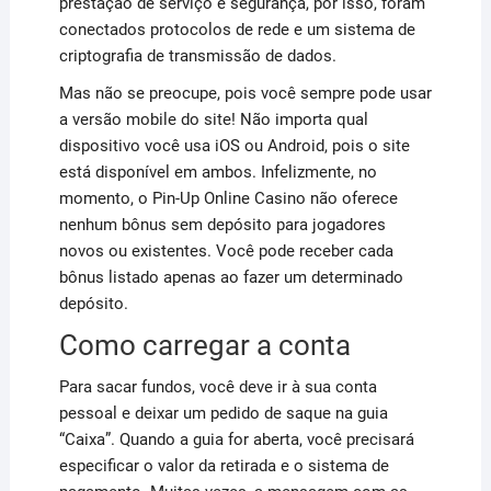
prestação de serviço e segurança, por isso, foram
conectados protocolos de rede e um sistema de
criptografia de transmissão de dados.
Mas não se preocupe, pois você sempre pode usar
a versão mobile do site! Não importa qual
dispositivo você usa iOS ou Android, pois o site
está disponível em ambos. Infelizmente, no
momento, o Pin-Up Online Casino não oferece
nenhum bônus sem depósito para jogadores
novos ou existentes. Você pode receber cada
bônus listado apenas ao fazer um determinado
depósito.
Como carregar a conta
Para sacar fundos, você deve ir à sua conta
pessoal e deixar um pedido de saque na guia
“Caixa”. Quando a guia for aberta, você precisará
especificar o valor da retirada e o sistema de