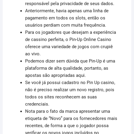
responsável pela privacidade de seus dados.
Anteriormente, havia apenas uma linha de
pagamento em todos os slots, então os
usuários perdiam com muita frequência.
Para os jogadores que desejam a experiência
de cassino perfeita, o Pin-Up Online Casino
oferece uma variedade de jogos com crupiê
ao vivo.
Podemos dizer sem dúvida que Pin-Up é uma
plataforma de alta qualidade, portanto, as
apostas são apropriadas aqui.
Se você já possui cadastro no Pin Up casino,
não é preciso realizar um novo registro, pois
todos os sites reconhecem as suas
credenciais.
Nota para o fato da marca apresentar uma
etiqueta de “Novo” para os fornecedores mais
recentes, de forma a que o jogador possa
verificar os novos jogos incluídos no