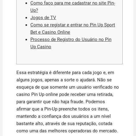
Como faço para me cadastrar no site Pin-
Up?
Jogos de TV
Como se registar e entrar no Pin Up Sport
Bet e Casino Online
Processo de Registro do Usuário no Pin
Up Casino
Essa estratégia é diferente para cada jogo e, em
alguns jogos, apenas a sorte o ajudará. Não se
esqueça de que somente um usuário verificado no
casino Pin Up online pode receber uma retirada,
para garantir que não haja fraude. Podemos
afirmar que a Pin-Up preenche todos os itens,
mantendo a confiança dos usuários a um nível
bastante alto, através de sua reputação, cotada
como uma das melhores operadoras do mercado.