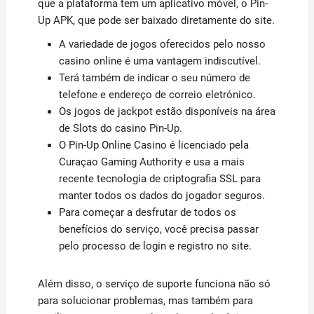
que a plataforma tem um aplicativo móvel, o Pin-
Up APK, que pode ser baixado diretamente do site.
A variedade de jogos oferecidos pelo nosso
casino online é uma vantagem indiscutível.
Terá também de indicar o seu número de
telefone e endereço de correio eletrónico.
Os jogos de jackpot estão disponíveis na área
de Slots do casino Pin-Up.
O Pin-Up Online Casino é licenciado pela
Curaçao Gaming Authority e usa a mais
recente tecnologia de criptografia SSL para
manter todos os dados do jogador seguros.
Para começar a desfrutar de todos os
benefícios do serviço, você precisa passar
pelo processo de login e registro no site.
Além disso, o serviço de suporte funciona não só
para solucionar problemas, mas também para