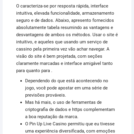
O caracteriza-se por resposta rápida, interface
intuitiva, elevada funcionalidade, armazenamento
seguro e de dados. Abaixo, apresento fornecidos
absolutamente tabela resumindo as vantagens e
desvantagens de ambos os métodos. Usar o site é
intuitivo, e aqueles que usando um serviço de
cassino pela primeira vez vão achar navegar. A
visão do site é bem projetada, com seções
claramente marcadas e interface amigável tanto
para quanto para .
Dependendo do que está acontecendo no
jogo, você pode apostar em uma série de
previsões prováveis.
Mas há mais, o uso de ferramentas de
criptografia de dados e https complementam
a boa reputação da marca.
O Pin Up Live Casino permitiu que eu tivesse
uma experiência diversificada, com emoções