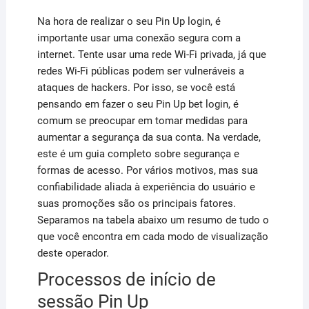
Na hora de realizar o seu Pin Up login, é
importante usar uma conexão segura com a
internet. Tente usar uma rede Wi-Fi privada, já que
redes Wi-Fi públicas podem ser vulneráveis a
ataques de hackers. Por isso, se você está
pensando em fazer o seu Pin Up bet login, é
comum se preocupar em tomar medidas para
aumentar a segurança da sua conta. Na verdade,
este é um guia completo sobre segurança e
formas de acesso. Por vários motivos, mas sua
confiabilidade aliada à experiência do usuário e
suas promoções são os principais fatores.
Separamos na tabela abaixo um resumo de tudo o
que você encontra em cada modo de visualização
deste operador.
Processos de início de
sessão Pin Up