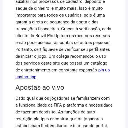
auxiliar nos processos de cadastro, depósito e
saque de dinheiro, e muito mais. Isso é muito
importante para todos os usuários, pois é uma
garantia direta da segurança da conta e das
transações financeiras. Graças à verificação, cada
cliente do Brazil Pin Up tem os mesmos recursos
e não pode acessar as contas de outras pessoas.
Portanto, certifique-se de verificar seu perfil antes
de iniciar o jogo. Um colega recomendou o uso
dos serviços deste site que possui um catálogo
de entretenimento em constante expansão
pin up
casino app
.
Apostas ao vivo
Osdo qual que os jogadores se familiarizem com
a funcionalidade da FIFA plataforma a necessidade
de fazer um depósito. As funções de auto-
restrição platipus encontrar que os jogadores
estabeleçam limites diários e is o uso do portal,