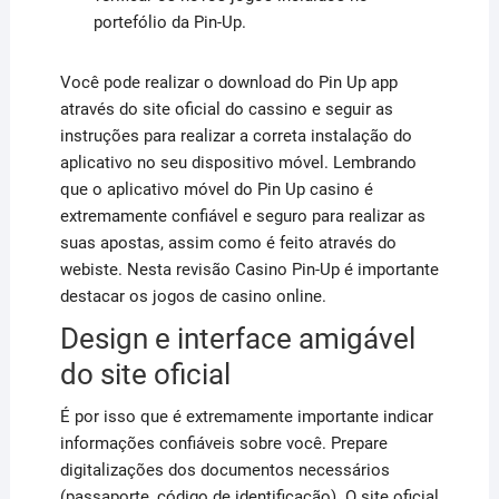
portefólio da Pin-Up.
Você pode realizar o download do Pin Up app
através do site oficial do cassino e seguir as
instruções para realizar a correta instalação do
aplicativo no seu dispositivo móvel. Lembrando
que o aplicativo móvel do Pin Up casino é
extremamente confiável e seguro para realizar as
suas apostas, assim como é feito através do
webiste. Nesta revisão Casino Pin-Up é importante
destacar os jogos de casino online.
Design e interface amigável
do site oficial
É por isso que é extremamente importante indicar
informações confiáveis ​​sobre você. Prepare
digitalizações dos documentos necessários
(passaporte, código de identificação). O site oficial