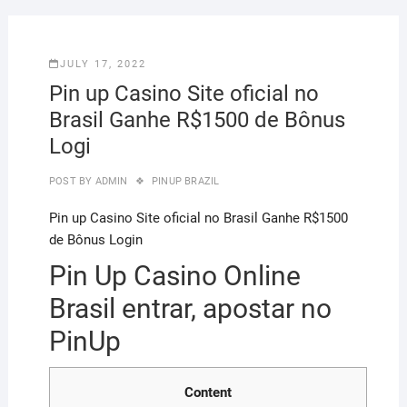
JULY 17, 2022
Pin up Casino Site oficial no
Brasil Ganhe R$1500 de Bônus
Logi
POST BY
ADMIN
PINUP BRAZIL
Pin up Casino Site oficial no Brasil Ganhe R$1500
de Bônus Login
Pin Up Casino Online
Brasil entrar, apostar no
PinUp
Content