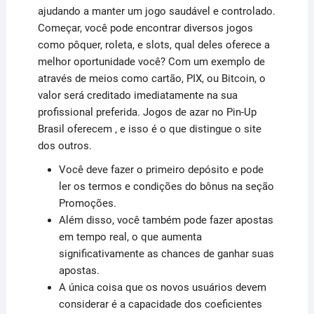
ajudando a manter um jogo saudável e controlado.
Começar, você pode encontrar diversos jogos
como pôquer, roleta, e slots, qual deles oferece a
melhor oportunidade você? Com um exemplo de
através de meios como cartão, PIX, ou Bitcoin, o
valor será creditado imediatamente na sua
profissional preferida. Jogos de azar no Pin-Up
Brasil oferecem , e isso é o que distingue o site
dos outros.
Você deve fazer o primeiro depósito e pode
ler os termos e condições do bônus na seção
Promoções.
Além disso, você também pode fazer apostas
em tempo real, o que aumenta
significativamente as chances de ganhar suas
apostas.
A única coisa que os novos usuários devem
considerar é a capacidade dos coeficientes