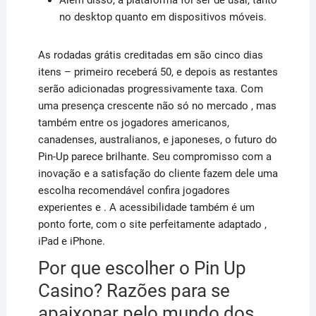
Além disso, a plataforma foi ser de usar, tanto
no desktop quanto em dispositivos móveis.
As rodadas grátis creditadas em são cinco dias
itens – primeiro receberá 50, e depois as restantes
serão adicionadas progressivamente taxa. Com
uma presença crescente não só no mercado , mas
também entre os jogadores americanos,
canadenses, australianos, e japoneses, o futuro do
Pin-Up parece brilhante. Seu compromisso com a
inovação e a satisfação do cliente fazem dele uma
escolha recomendável confira jogadores
experientes e . A acessibilidade também é um
ponto forte, com o site perfeitamente adaptado ,
iPad e iPhone.
Por que escolher o Pin Up
Casino? Razões para se
apaixonar pelo mundo dos