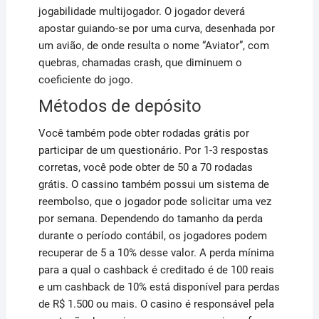
jogabilidade multijogador. O jogador deverá
apostar guiando-se por uma curva, desenhada por
um avião, de onde resulta o nome “Aviator”, com
quebras, chamadas crash, que diminuem o
coeficiente do jogo.
Métodos de depósito
Você também pode obter rodadas grátis por
participar de um questionário. Por 1-3 respostas
corretas, você pode obter de 50 a 70 rodadas
grátis. O cassino também possui um sistema de
reembolso, que o jogador pode solicitar uma vez
por semana. Dependendo do tamanho da perda
durante o período contábil, os jogadores podem
recuperar de 5 a 10% desse valor. A perda mínima
para a qual o cashback é creditado é de 100 reais
e um cashback de 10% está disponível para perdas
de R$ 1.500 ou mais. O casino é responsável pela