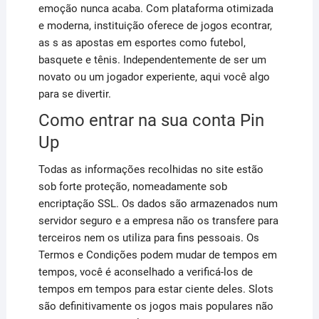
emoção nunca acaba. Com plataforma otimizada
e moderna, instituição oferece de jogos econtrar,
as s as apostas em esportes como futebol,
basquete e tênis. Independentemente de ser um
novato ou um jogador experiente, aqui você algo
para se divertir.
Como entrar na sua conta Pin
Up
Todas as informações recolhidas no site estão
sob forte proteção, nomeadamente sob
encriptação SSL. Os dados são armazenados num
servidor seguro e a empresa não os transfere para
terceiros nem os utiliza para fins pessoais. Os
Termos e Condições podem mudar de tempos em
tempos, você é aconselhado a verificá-los de
tempos em tempos para estar ciente deles. Slots
são definitivamente os jogos mais populares não