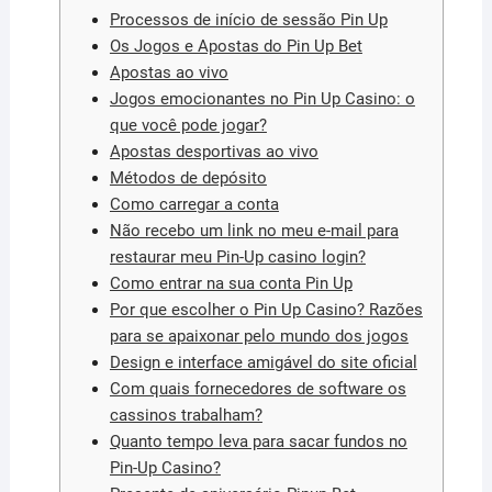
Processos de início de sessão Pin Up
Os Jogos e Apostas do Pin Up Bet
Apostas ao vivo
Jogos emocionantes no Pin Up Casino: o
que você pode jogar?
Apostas desportivas ao vivo
Métodos de depósito
Como carregar a conta
Não recebo um link no meu e-mail para
restaurar meu Pin-Up casino login?
Como entrar na sua conta Pin Up
Por que escolher o Pin Up Casino? Razões
para se apaixonar pelo mundo dos jogos
Design e interface amigável do site oficial
Com quais fornecedores de software os
cassinos trabalham?
Quanto tempo leva para sacar fundos no
Pin-Up Casino?