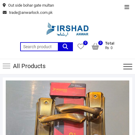
Skip
Out side bohar gate multan
Top
to
trade@anwarlock.com.pk
Men
content
0
0
Total
Search
₨ 0
for:
All Products