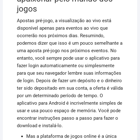
jogos
Apostas pré-jogo, a visualização ao vivo está
disponível apenas para eventos ao vivo que
ocorrerão nos próximos dias. Resumindo,
podemos dizer que isso é um pouco semelhante a
uma aposta pré-jogo nos próximos eventos. No
entanto, você sempre pode usar o aplicativo para
fazer login automaticamente ou simplesmente
para que seu navegador lembre suas informações
de login. Depois de fazer um depósito e o dinheiro
ter sido depositado em sua conta, a oferta é válida
por um determinado período de tempo. O
aplicativo para Android é incrivelmente simples de
usar e usa pouco espaço de memória. Você pode
encontrar instruções passo a passo para fazer o
download e instalá-lo.
Mas a plataforma de jogos online é a única