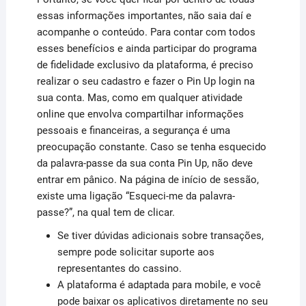
essas informações importantes, não saia daí e
acompanhe o conteúdo. Para contar com todos
esses benefícios e ainda participar do programa
de fidelidade exclusivo da plataforma, é preciso
realizar o seu cadastro e fazer o Pin Up login na
sua conta. Mas, como em qualquer atividade
online que envolva compartilhar informações
pessoais e financeiras, a segurança é uma
preocupação constante. Caso se tenha esquecido
da palavra-passe da sua conta Pin Up, não deve
entrar em pânico. Na página de início de sessão,
existe uma ligação “Esqueci-me da palavra-
passe?”, na qual tem de clicar.
Se tiver dúvidas adicionais sobre transações,
sempre pode solicitar suporte aos
representantes do cassino.
A plataforma é adaptada para mobile, e você
pode baixar os aplicativos diretamente no seu