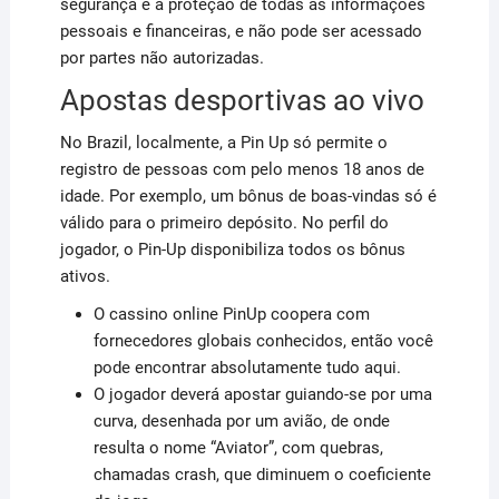
segurança e a proteção de todas as informações
pessoais e financeiras, e não pode ser acessado
por partes não autorizadas.
Apostas desportivas ao vivo
No Brazil, localmente, a Pin Up só permite o
registro de pessoas com pelo menos 18 anos de
idade. Por exemplo, um bônus de boas-vindas só é
válido para o primeiro depósito. No perfil do
jogador, o Pin-Up disponibiliza todos os bônus
ativos.
O cassino online PinUp coopera com
fornecedores globais conhecidos, então você
pode encontrar absolutamente tudo aqui.
O jogador deverá apostar guiando-se por uma
curva, desenhada por um avião, de onde
resulta o nome “Aviator”, com quebras,
chamadas crash, que diminuem o coeficiente