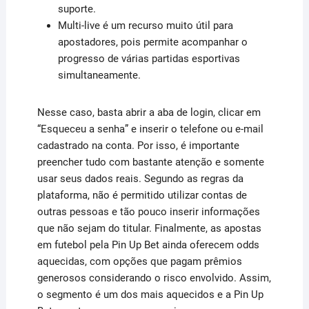
suporte.
Multi-live é um recurso muito útil para
apostadores, pois permite acompanhar o
progresso de várias partidas esportivas
simultaneamente.
Nesse caso, basta abrir a aba de login, clicar em
“Esqueceu a senha” e inserir o telefone ou e-mail
cadastrado na conta. Por isso, é importante
preencher tudo com bastante atenção e somente
usar seus dados reais. Segundo as regras da
plataforma, não é permitido utilizar contas de
outras pessoas e tão pouco inserir informações
que não sejam do titular. Finalmente, as apostas
em futebol pela Pin Up Bet ainda oferecem odds
aquecidas, com opções que pagam prêmios
generosos considerando o risco envolvido. Assim,
o segmento é um dos mais aquecidos e a Pin Up