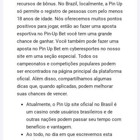
recursos de bônus. No Brazil, localmente, a Pin Up
só permite o registro de pessoas com pelo menos
18 anos de idade. Nós oferecemos muitos pontos
positivos para jogar, então ao fazer uma aposta
esportiva no Pin-Up Bet você tem uma grande
chance de ganhar. Você também pode fazer uma
aposta no Pin Up Bet em cyberesportes no nosso
site em uma seção especial. Todos os
campeonatos e competições populares podem
ser encontrados na página principal da plataforma
oficial. Além disso, compartilhamos algumas
dicas que, quando aplicadas, podem melhorar
suas chances de vencer.
Atualmente, o Pin Up site oficial no Brasil é
um casino onde usuários brasileiros e de
outras nações podem passar seu tempo com
benefício e vantagem.
Ao todo, no dia em que escrevemos esta