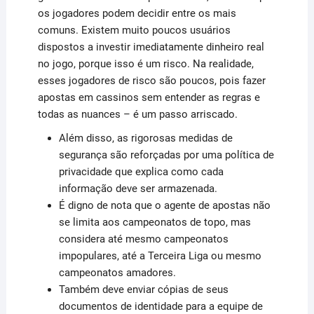
os jogadores podem decidir entre os mais
comuns. Existem muito poucos usuários
dispostos a investir imediatamente dinheiro real
no jogo, porque isso é um risco. Na realidade,
esses jogadores de risco são poucos, pois fazer
apostas em cassinos sem entender as regras e
todas as nuances – é um passo arriscado.
Além disso, as rigorosas medidas de
segurança são reforçadas por uma política de
privacidade que explica como cada
informação deve ser armazenada.
É digno de nota que o agente de apostas não
se limita aos campeonatos de topo, mas
considera até mesmo campeonatos
impopulares, até a Terceira Liga ou mesmo
campeonatos amadores.
Também deve enviar cópias de seus
documentos de identidade para a equipe de