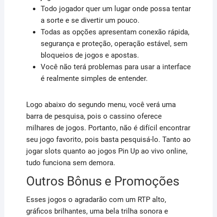
Todo jogador quer um lugar onde possa tentar
a sorte e se divertir um pouco.
Todas as opções apresentam conexão rápida,
segurança e proteção, operação estável, sem
bloqueios de jogos e apostas.
Você não terá problemas para usar a interface
é realmente simples de entender.
Logo abaixo do segundo menu, você verá uma
barra de pesquisa, pois o cassino oferece
milhares de jogos. Portanto, não é difícil encontrar
seu jogo favorito, pois basta pesquisá-lo. Tanto ao
jogar slots quanto ao jogos Pin Up ao vivo online,
tudo funciona sem demora.
Outros Bônus e Promoções
Esses jogos o agradarão com um RTP alto,
gráficos brilhantes, uma bela trilha sonora e