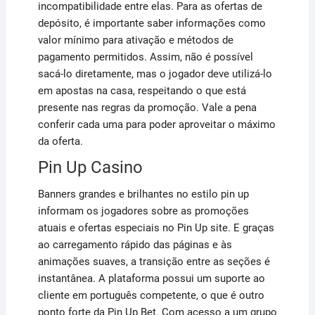
incompatibilidade entre elas. Para as ofertas de
depósito, é importante saber informações como
valor mínimo para ativação e métodos de
pagamento permitidos. Assim, não é possível
sacá-lo diretamente, mas o jogador deve utilizá-lo
em apostas na casa, respeitando o que está
presente nas regras da promoção. Vale a pena
conferir cada uma para poder aproveitar o máximo
da oferta.
Pin Up Casino
Banners grandes e brilhantes no estilo pin up
informam os jogadores sobre as promoções
atuais e ofertas especiais no Pin Up site. E graças
ao carregamento rápido das páginas e às
animações suaves, a transição entre as seções é
instantânea. A plataforma possui um suporte ao
cliente em português competente, o que é outro
ponto forte da Pin Up Bet. Com acesso a um grupo