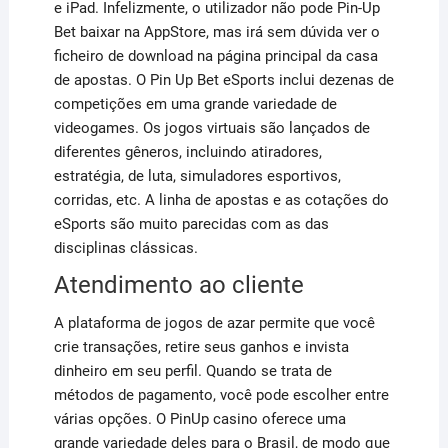
e iPad. Infelizmente, o utilizador não pode Pin-Up
Bet baixar na AppStore, mas irá sem dúvida ver o
ficheiro de download na página principal da casa
de apostas. O Pin Up Bet eSports inclui dezenas de
competições em uma grande variedade de
videogames. Os jogos virtuais são lançados de
diferentes gêneros, incluindo atiradores,
estratégia, de luta, simuladores esportivos,
corridas, etc. A linha de apostas e as cotações do
eSports são muito parecidas com as das
disciplinas clássicas.
Atendimento ao cliente
A plataforma de jogos de azar permite que você
crie transações, retire seus ganhos e invista
dinheiro em seu perfil. Quando se trata de
métodos de pagamento, você pode escolher entre
várias opções. O PinUp casino oferece uma
grande variedade deles para o Brasil, de modo que