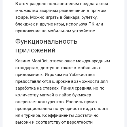
В этом разделе пользователям предлагаются
множество азартных развлечений в прямом
эфире. Можно играть в баккара, рулетку,
блекджек и другие игры, используя ПК или
приложение на мобильном устройстве.
Функциональность
приложений
Казино MostBet, отвечающее международным
стандартам, доступно также в мобильных
приложениях. Игрокам из Узбекистана
предоставляются широкие возможности для
заработка на ставках. Линия средняя, но по
количеству матчей в лайве букмекер
опережает конкурентов. Роспись прямо
пропорциональна популярности вида спорта
или турнира. Коэффициенты достаточно
высоки и соответствуют вероятности