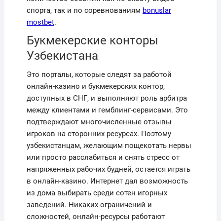
спорта, так и по соревнованиям
bonuslar
mostbet
.
Букмекерские конторы
Узбекистана
Это порталы, которые следят за работой
онлайн-казино и букмекерских контор,
доступных в СНГ, и выполняют роль арбитра
между клиентами и гемблинг-сервисами. Это
подтверждают многочисленные отзывы
игроков на сторонних ресурсах. Поэтому
узбекистанцам, желающим пощекотать нервы
или просто расслабиться и снять стресс от
напряженных рабочих будней, остается играть
в онлайн-казино. Интернет дал возможность
из дома выбирать среди сотен игорных
заведений. Никаких ограничений и
сложностей, онлайн-ресурсы работают