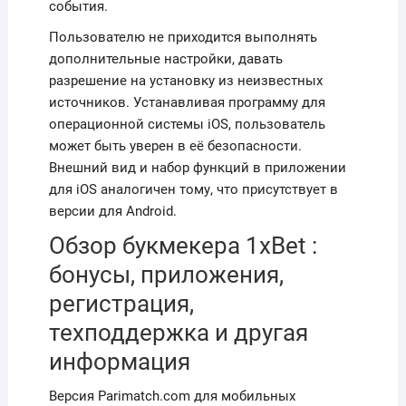
события.
Пользователю не приходится выполнять
дополнительные настройки, давать
разрешение на установку из неизвестных
источников. Устанавливая программу для
операционной системы iOS, пользователь
может быть уверен в её безопасности.
Внешний вид и набор функций в приложении
для iOS аналогичен тому, что присутствует в
версии для Android.
Обзор букмекера 1xBet :
бонусы, приложения,
регистрация,
техподдержка и другая
информация
Версия Parimatch.com для мобильных