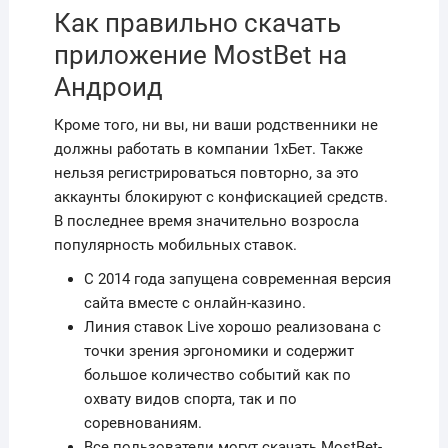
Как правильно скачать
приложение MostBet на
Андроид
Кроме того, ни вы, ни ваши родственники не
должны работать в компании 1хБет. Также
нельзя регистрироваться повторно, за это
аккаунты блокируют с конфискацией средств.
В последнее время значительно возросла
популярность мобильных ставок.
С 2014 года запущена современная версия
сайта вместе с онлайн-казино.
Линия ставок Live хорошо реализована с
точки зрения эргономики и содержит
большое количество событий как по
охвату видов спорта, так и по
соревнованиям.
Все пользователи могут скачать MostBet-