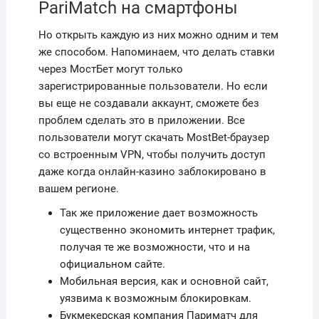
PariMatch на смартфоны
Но открыть каждую из них можно одним и тем
же способом. Напоминаем, что делать ставки
через МостБет могут только
зарегистрированные пользователи. Но если
вы еще не создавали аккаунт, сможете без
проблем сделать это в приложении. Все
пользователи могут скачать MostBet-браузер
со встроенным VPN, чтобы получить доступ
даже когда онлайн-казино заблокировано в
вашем регионе.
Так же приложение дает возможность
существенно экономить интернет трафик,
получая те же возможности, что и на
официальном сайте.
Мобильная версия, как и основной сайт,
уязвима к возможным блокировкам.
Букмекерская компания Париматч для