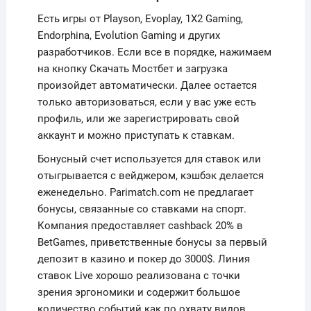
Есть игры от Playson, Evoplay, 1X2 Gaming,
Endorphina, Evolution Gaming и других
разработчиков. Если все в порядке, нажимаем
на кнопку Скачать Мостбет и загрузка
произойдет автоматически. Далее остается
только авторизоваться, если у вас уже есть
профиль, или же зарегистрировать свой
аккаунт и можно приступать к ставкам.
Бонусный счет используется для ставок или
отыгрывается с вейджером, кэшбэк делается
еженедельно. Parimatch.com не предлагает
бонусы, связанные со ставками на спорт.
Компания предоставляет cashback 20% в
BetGames, приветственные бонусы за первый
депозит в казино и покер до 3000$. Линия
ставок Live хорошо реализована с точки
зрения эргономики и содержит большое
количество событий как по охвату видов