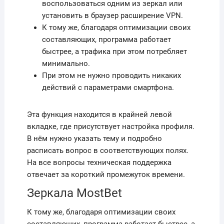
воспользоваться одним из зеркал или
установить в браузер расширение VPN.
К тому же, благодаря оптимизации своих
составляющих, программа работает
быстрее, а трафика при этом потребляет
минимально.
При этом не нужно проводить никаких
действий с параметрами смартфона.
Эта функция находится в крайней левой
вкладке, где присутствует настройка профиля.
В нём нужно указать тему и подробно
расписать вопрос в соответствующих полях.
На все вопросы техническая поддержка
отвечает за короткий промежуток времени.
Зеркала MostBet
К тому же, благодаря оптимизации своих