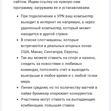
сайтом. Ищем ссылку на нужную нам
программу, загружаем ее и устанавливаем.
При подключении к VPN ваш компьютер
выходит в интернет не напрямую, а через
удаленный компьютер, который может
находится в другой стране.
В списке слот-машины, которые
встречаются в реальных игорных зонах
США, Макао, Сингапура, Европы.
Так вы можете ставить на спорт и казино,
следить за новостями о любимых
командах, пополнять счет и выводить
выигрыши в любое время и с любой точки
мира.
Линия средняя, но по количеству матчей в
лайве букмекер опережает конкурентов.
Участники могут ставить на выпадающие
комбинации, повышая ставки.