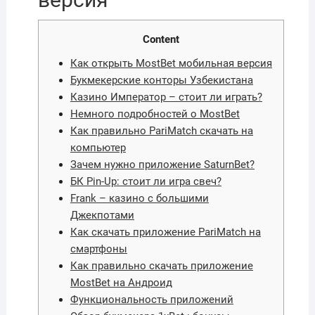
Content
Как открыть MostBet мобильная версия
Букмекерские конторы Узбекистана
Казино Император – стоит ли играть?
Немного подробностей о MostBet
Как правильно PariMatch скачать на
компьютер
Зачем нужно приложение SaturnBet?
БК Pin-Up: стоит ли игра свеч?
Frank – казино с большими
Джекпотами
Как скачать приложение PariMatch на
смартфоны
Как правильно скачать приложение
MostBet на Андроид
Функциональность приложений