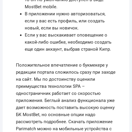
MostBet mobile.
В приложении нужно авторизоваться,
если у вас есть профиль, или создать
новый, если вы новичок.
Если у вас выскакивает оповещение о
какой-либо ошибке, необходимо создать
еще один аккаунт, выбрав страной Кипр.
Положительное впечатление о букмекере у
редакции портала сложилось сразу при заходе
на сайт. Мы по достоинству оценили
преимущества технологии SPA –
одностраничник работает со скоростью
приложения. Беглый анализ функционала уже
дает возможность поставить высокую оценку
БК MostBet, но основные опции надо
рассмотреть подробнее. Скачать приложение
Parimatch можно на мобильные устройства с