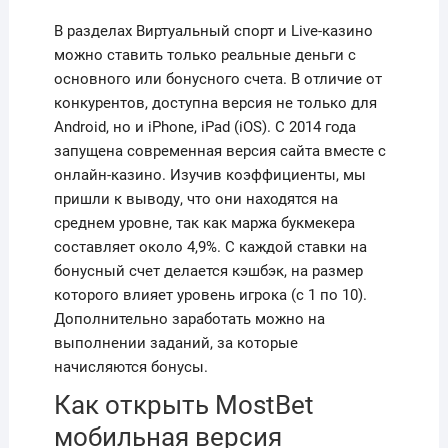
В разделах Виртуальный спорт и Live-казино
можно ставить только реальные деньги с
основного или бонусного счета. В отличие от
конкурентов, доступна версия не только для
Android, но и iPhone, iPad (iOS). С 2014 года
запущена современная версия сайта вместе с
онлайн-казино. Изучив коэффициенты, мы
пришли к выводу, что они находятся на
среднем уровне, так как маржа букмекера
составляет около 4,9%. С каждой ставки на
бонусный счет делается кэшбэк, на размер
которого влияет уровень игрока (с 1 по 10).
Дополнительно заработать можно на
выполнении заданий, за которые
начисляются бонусы.
Как открыть MostBet
мобильная версия