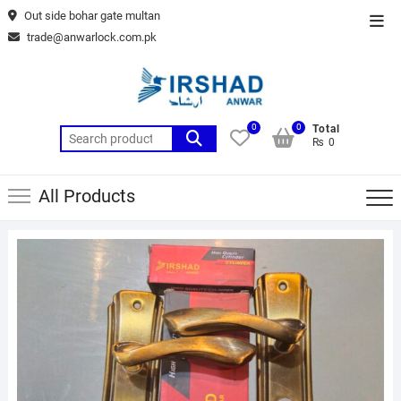
Skip
Out side bohar gate multan
Top
to
trade@anwarlock.com.pk
Men
content
0
0
Total
Search
₨ 0
for:
All Products