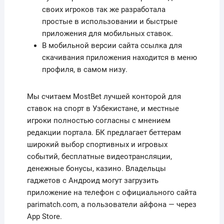
своих игроков так же разработала
простые в использовании и быстрые
приложения для мобильных ставок.
В мобильной версии сайта ссылка для
скачивания приложения находится в меню
профиля, в самом низу.
Мы считаем MostBet лучшей конторой для
ставок на спорт в Узбекистане, и местные
игроки полностью согласны с мнением
редакции портала. БК предлагает беттерам
широкий выбор спортивных и игровых
событий, бесплатные видеотрансляции,
денежные бонусы, казино. Владельцы
гаджетов с Андроид могут загрузить
приложение на телефон с официального сайта
parimatch.com, а пользователи айфона — через
App Store.