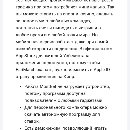
составляющих, программа работает быстрее, а
трафика при этом потребляет минимально. Так
вы можете ставить на спорт и казино, следить
за новостями о любимых командах,
пополнять счет и выводить выигрыши в
любое время и с любой точки мира. Но
мобильная версия работает даже при самой
низкой скорости соединения. В официальном
App Store для жителей Узбекистана
приложение недоступно, поэтому чтобы
PariMatch скачать, нужно изменить в Apple ID
страну проживания на Кипр.
Работа MostBet не нагружает устройство,
поэтому программа доступна
пользователям с любыми гаджетами.
Для персонального компьютера можно
скачать автономную программу для
ставок.
Есть демо-режим, позволяющий играть