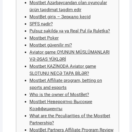
Mostbet Azərbaycandan olan oyunçular
üçün təqdimat təqdim edir
MostBet giriş – Зеркало keçid
SPFS nədir?
Pulsuz şəkildə və ya Real Pul ilə Ruletka?
Mostbet Poker
Mostbet güvenilir mi?
Aviator game OYUNUN MÜSLÜMANLARI
VƏ ƏSAS YÜKLƏRİ
Mostbet KAZİNODA Aviator game
SLOTUNU NECƏ TAPA BİLƏR?
Mostbet Affiliate program, betting on
sports and esports
Who is the owner of MostBet?
Mostbet Невероятно Высокие
Коэффициенты
What are the Peculiarities of the Mostbet
Partnership?
MostBet Partners Affiliate Program Review