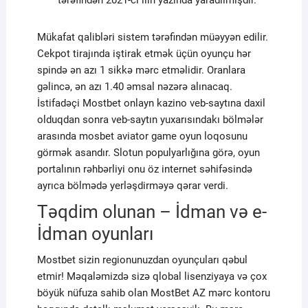
tərəfindən 2021-ci ilin yazında yaradılmışdır.
Mükafat qalibləri sistem tərəfindən müəyyən edilir.
Cekpot tirajında ​​iştirak etmək üçün oyunçu hər
spində ən azı 1 sikkə mərc etməlidir. Oranlara
gəlincə, ən azı 1.40 əmsal nəzərə alınacaq.
İstifadəçi Mostbet onlayn kazino veb-saytına daxil
olduqdan sonra veb-saytın yuxarısındakı bölmələr
arasında mosbet aviator game oyun loqosunu
görmək asandır. Slotun populyarlığına görə, oyun
portalının rəhbərliyi onu öz internet səhifəsində
ayrıca bölmədə yerləşdirməyə qərar verdi.
Təqdim olunan – İdman və e-
İdman oyunları
Mostbet sizin regionunuzdan oyunçuları qəbul
etmir! Məqaləmizdə sizə qlobal lisenziyaya və çox
böyük nüfuza sahib olan MostBet AZ mərc kontoru