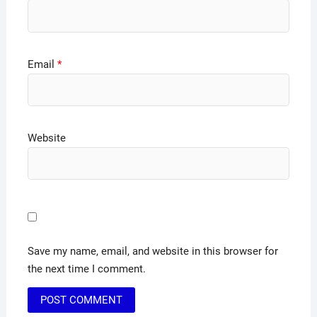
Email
*
Website
Save my name, email, and website in this browser for
the next time I comment.