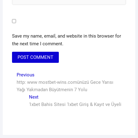
Save my name, email, and website in this browser for
the next time I comment.
Post
Previous
Previous
post:
http: www mostbet-wins.comünüzü Gece Yarısı
navigation
Yağı Yakmadan Büyütmenin 7 Yolu
Next
Next
post:
1xbet Bahis Sitesi 1xbet Giriş & Kayıt ve Üyeli