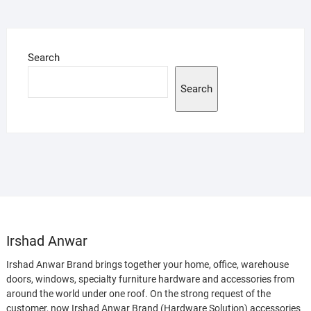
Search
Search
Irshad Anwar
Irshad Anwar Brand brings together your home, office, warehouse
doors, windows, specialty furniture hardware and accessories from
around the world under one roof. On the strong request of the
customer, now Irshad Anwar Brand (Hardware Solution) accessories