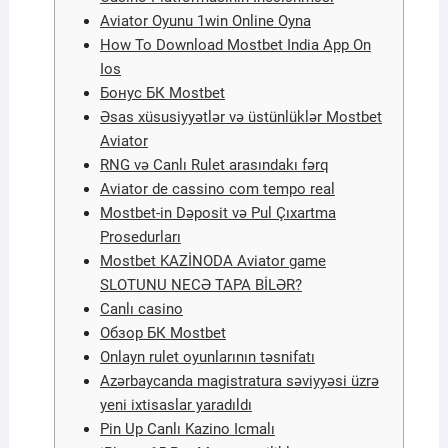
Aviator Oyunu 1win Online Oyna
How To Download Mostbet India App On
Ios
Бонус БК Mostbet
Əsas xüsusiyyətlər və üstünlüklər Mostbet
Aviator
RNG və Canlı Rulet arasındakı fərq
Aviator de cassino com tempo real
Mostbet-in Dəposit və Pul Çıxartma
Prosedurları
Mostbet KAZİNODA Aviator game
SLOTUNU NECƏ TAPA BİLƏR?
Canlı casino
Обзор БК Mostbet
Onlayn rulet oyunlarının təsnifatı
Azərbaycanda magistratura səviyyəsi üzrə
yeni ixtisaslar yaradıldı
Pin Up Canlı Kazino Icmalı