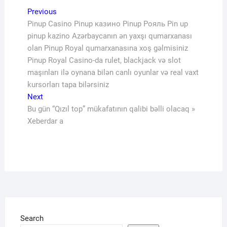
Post
Previous
Previous
post:
Pinup Casino Pinup казино Pinup Рояль Pin up
navigation
pinup kazino Azərbaycanın ən yaxşı qumarxanası
olan Pinup Royal qumarxanasına xoş gəlmisiniz
Pinup Royal Casino-da rulet, blackjack və slot
maşınları ilə oynana bilən canlı oyunlar və real vaxt
kursorları tapa bilərsiniz
Next
Next
post:
Bu gün “Qızıl top” mükafatının qalibi bəlli olacaq »
Xeberdar a
Search