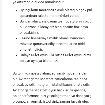
ya artırmaq olduqca mümkündür.
Oyunçuların təbiətindən asılı olaraq bir çox pul
qazandıran ruletka mərc növləri vardır.
Bundan əlavə, siz oyuna təsir göstərə və çoxlu
pul qazana biləcəyiniz bir alqoritm hazırlaya
biləcəksiniz.
Kazino lisenziyaya malik olmalı, həmçinin
mövcud qanunvericiliyin normalarına ciddi
əməl etməlidir.
Onlayn Rulet oyunu ilə siz öz Rulet oyununuzu
onlayn oynaya bilərsiniz.
Bu tənlikdə nəzərə alınacaq vacib məqamlardan
biri Aviator game Mostbet nəticələrinə təsir edə
biləcək əvvəlki matçların statistikasını əhatə edir.
Aviator game Mostbet oyun hacklərinə gəlincə,
onlar performansınızı yaxşılaşdırmaq və daha yaxşı
proqnozlar vermək istədiyiniz zaman faydalı olur.