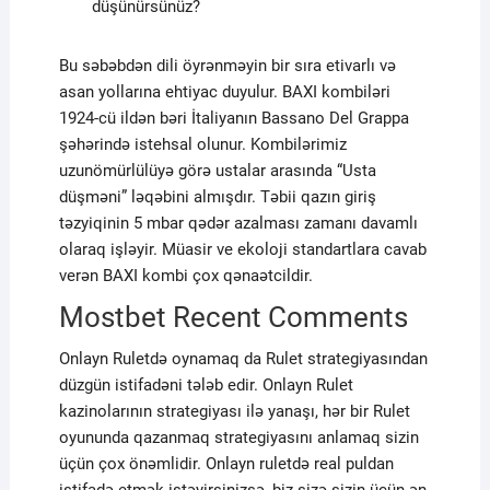
düşünürsünüz?
Bu səbəbdən dili öyrənməyin bir sıra etivarlı və
asan yollarına ehtiyac duyulur. BAXI kombiləri
1924-cü ildən bəri İtaliyanın Bassano Del Grappa
şəhərində istehsal olunur. Kombilərimiz
uzunömürlülüyə görə ustalar arasında “Usta
düşməni” ləqəbini almışdır. Təbii qazın giriş
təzyiqinin 5 mbar qədər azalması zamanı davamlı
olaraq işləyir. Müasir ve ekoloji standartlara cavab
verən BAXI kombi çox qənaətcildir.
Mostbet Recent Comments
Onlayn Ruletdə oynamaq da Rulet strategiyasından
düzgün istifadəni tələb edir. Onlayn Rulet
kazinolarının strategiyası ilə yanaşı, hər bir Rulet
oyununda qazanmaq strategiyasını anlamaq sizin
üçün çox önəmlidir. Onlayn ruletdə real puldan