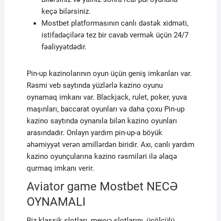
keçə bilərsiniz.
Mostbet platformasının canlı dəstək xidməti,
istifadəçilərə tez bir cavab vermək üçün 24/7
fəaliyyətdədir.
Pin-up kazinolarının oyun üçün geniş imkanları var.
Rəsmi veb saytında yüzlərlə kazino oyunu
oynamaq imkanı var. Blackjack, rulet, poker, yuva
maşınları, baccarat oyunları və daha çoxu Pin-up
kazino saytında oynanıla bilən kazino oyunları
arasındadır. Onlayn yardım pin-up-a böyük
əhəmiyyət verən amillərdən biridir. Axı, canlı yardım
kazino oyunçularına kazino rəsmiləri ilə əlaqə
qurmaq imkanı verir.
Aviator game Mostbet NECƏ
OYNAMALI
Biz klassik slotları, meyvə slotlarını, üçölçülü