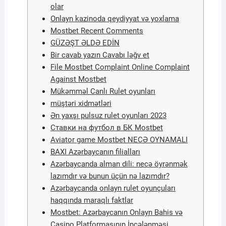
olar
Onlayn kazinoda qeydiyyat və yoxlama
Mostbet Recent Comments
GÜZƏŞT ƏLDƏ EDİN
Bir cavab yazın Cavabı ləğv et
File Mostbet Complaint Online Complaint
Against Mostbet
Mükəmməl Canlı Rulet oyunları
müştəri xidmətləri
Ən yaxşı pulsuz rulet oyunları 2023
Ставки на футбол в БК Mostbet
Aviator game Mostbet NECƏ OYNAMALI
BAXI Azərbaycanın filialları
Azərbaycanda alman dili: necə öyrənmək
lazımdır və bunun üçün nə lazımdır?
Azərbaycanda onlayn rulet oyunçuları
haqqında maraqlı faktlar
Mostbet: Azərbaycanın Onlayn Bahis və
Casino Platformasının İncələnməsi