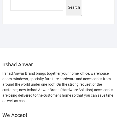
Search
Irshad Anwar
Irshad Anwar Brand brings together your home, office, warehouse
doors, windows, specialty furniture hardware and accessories from
around the world under one roof. On the strong request of the
customer, now Irshad Anwar Brand (Hardware Solution) accessories
are being delivered to the customer’s home so that you can save time
as well as cost.
We Accept