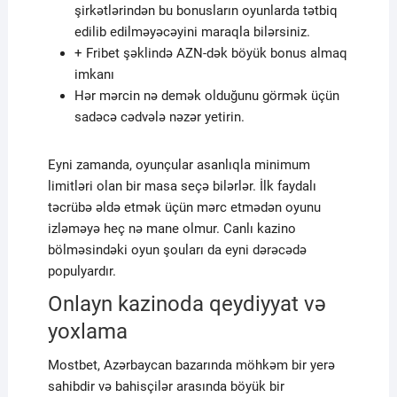
şirkətlərindən bu bonusların oyunlarda tətbiq
edilib edilməyəcəyini maraqla bilərsiniz.
+ Fribet şəklində AZN-dək böyük bonus almaq
imkanı
Hər mərcin nə demək olduğunu görmək üçün
sadəcə cədvələ nəzər yetirin.
Eyni zamanda, oyunçular asanlıqla minimum
limitləri olan bir masa seçə bilərlər. İlk faydalı
təcrübə əldə etmək üçün mərc etmədən oyunu
izləməyə heç nə mane olmur. Canlı kazino
bölməsindəki oyun şouları da eyni dərəcədə
populyardır.
Onlayn kazinoda qeydiyyat və
yoxlama
Mostbet, Azərbaycan bazarında möhkəm bir yerə
sahibdir və bahisçilər arasında böyük bir