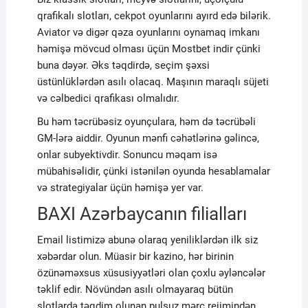
qrafikalı slotları, cekpot oyunlarını ayırd edə bilərik.
Aviator və digər qəza oyunlarını oynamaq imkanı
həmişə mövcud olması üçün Mostbet indir çünki
buna dəyər. Əks təqdirdə, seçim şəxsi
üstünlüklərdən asılı olacaq. Maşının maraqlı süjeti
və cəlbedici qrafikası olmalıdır.
Bu həm təcrübəsiz oyunçulara, həm də təcrübəli
GM-lərə aiddir. Oyunun mənfi cəhətlərinə gəlincə,
onlar subyektivdir. Sonuncu məqam isə
mübahisəlidir, çünki istənilən oyunda hesablamalar
və strategiyalar üçün həmişə yer var.
BAXI Azərbaycanın filialları
Email listimizə abunə olaraq yeniliklərdən ilk siz
xəbərdar olun. Müasir bir kazino, hər birinin
özünəməxsus xüsusiyyətləri olan çoxlu əyləncələr
təklif edir. Növündən asılı olmayaraq bütün
slotlarda təqdim olunan pulsuz mərc rejimindən