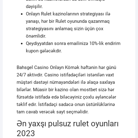
dəyişilir.
Onlayn Rulet kazinolarının strategiyası ilə
yanaşı, hər bir Rulet oyununda qazanmaq
strategiyasını anlamaq sizin üçün çox
önəmlidir.
Qeydiyyatdan sonra emailinizə 10%-lik endirim
kupon gələcəkdir.
Bahsgel Casino Onlayn Kömək həftənin hər günü
24/7 aktivdir. Casino istifadəçiləri istənilən vaxt
müştəri dəstəyi nümayəndələri ilə əlaqə saxlaya
bilərlər. Müasir bir kazino olan mostbet sizə hər
fürsətdə istifadə edə biləcəyiniz çoxlu əyləncələr
təklif edir. İstifadəçi sadəcə onun üstünlüklərinə
tam cavab verəcək sayt seçməlidir.
Ən yaxşı pulsuz rulet oyunları
2023