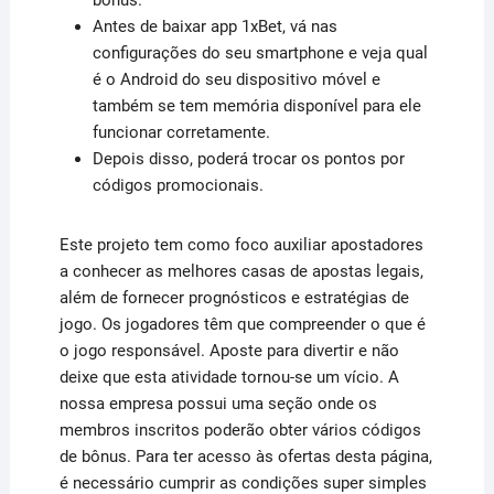
bônus.
Antes de baixar app 1xBet, vá nas
configurações do seu smartphone e veja qual
é o Android do seu dispositivo móvel e
também se tem memória disponível para ele
funcionar corretamente.
Depois disso, poderá trocar os pontos por
códigos promocionais.
Este projeto tem como foco auxiliar apostadores
a conhecer as melhores casas de apostas legais,
além de fornecer prognósticos e estratégias de
jogo. Os jogadores têm que compreender o que é
o jogo responsável. Aposte para divertir e não
deixe que esta atividade tornou-se um vício. A
nossa empresa possui uma seção onde os
membros inscritos poderão obter vários códigos
de bônus. Para ter acesso às ofertas desta página,
é necessário cumprir as condições super simples