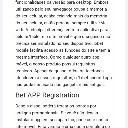
funcionalidades da versão para desktop. Embora
utilizando pelo seu navegador poupa a memória
do seu celular, acaba exigindo mais da memória
do seu celular, então procure sempre utilizar via
wi-fi. A principal diferença entre o aplicativo para
celular/tablet e o site móvel é que o segundo não
precisa ser instalado no seu dispositivo.1xbet
mobile facilita acesso às funções do site e tem a
mesma interface. Como qualquer outro app
móvel, o nosso produto possui requisitos
técnicos. Apesar de quase todos os telefones
atenderem a esses requisitos, o 1xbet android app
não pode ser usado nos gadgets mais antigos.
Bet APP Registration
Depois disso, poderá trocar os pontos por
códigos promocionais. Se você não deseja
instalar o app em seu aparelho, pode usar nosso
site móvel. Esta versão é uma cópia completa do