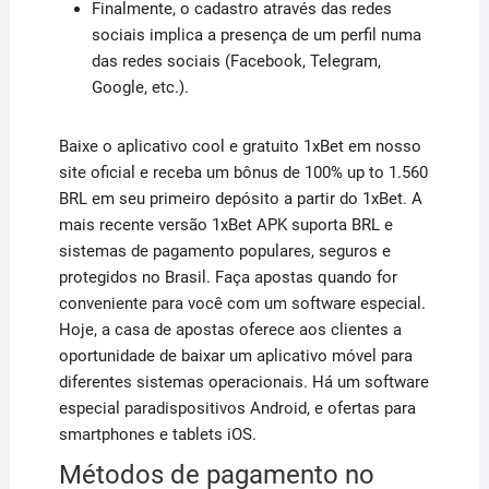
Finalmente, o cadastro através das redes
sociais implica a presença de um perfil numa
das redes sociais (Facebook, Telegram,
Google, etc.).
Baixe o aplicativo cool e gratuito 1xBet em nosso
site oficial e receba um bônus de 100% up to 1.560
BRL em seu primeiro depósito a partir do 1xBet. A
mais recente versão 1xBet APK suporta BRL e
sistemas de pagamento populares, seguros e
protegidos no Brasil. Faça apostas quando for
conveniente para você com um software especial.
Hoje, a casa de apostas oferece aos clientes a
oportunidade de baixar um aplicativo móvel para
diferentes sistemas operacionais. Há um software
especial paradispositivos Android, e ofertas para
smartphones e tablets iOS.
Métodos de pagamento no