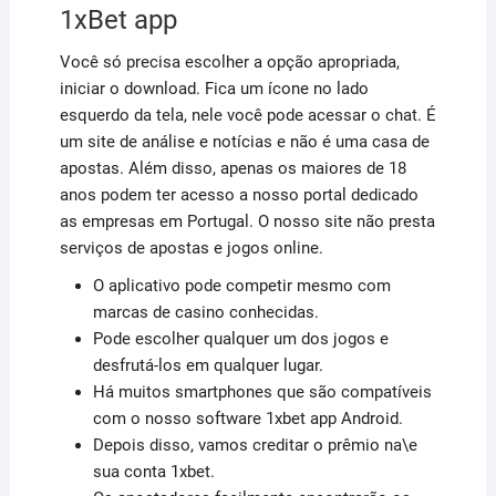
1xBet app
Você só precisa escolher a opção apropriada,
iniciar o download. Fica um ícone no lado
esquerdo da tela, nele você pode acessar o chat. É
um site de análise e notícias e não é uma casa de
apostas. Além disso, apenas os maiores de 18
anos podem ter acesso a nosso portal dedicado
as empresas em Portugal. O nosso site não presta
serviços de apostas e jogos online.
O aplicativo pode competir mesmo com
marcas de casino conhecidas.
Pode escolher qualquer um dos jogos e
desfrutá-los em qualquer lugar.
Há muitos smartphones que são compatíveis
com o nosso software 1xbet app Android.
Depois disso, vamos creditar o prêmio na\e
sua conta 1xbet.