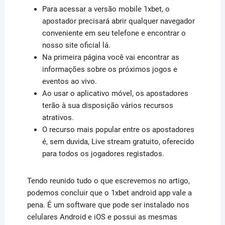
Para acessar a versão mobile 1xbet, o
apostador precisará abrir qualquer navegador
conveniente em seu telefone e encontrar o
nosso site oficial lá.
Na primeira página você vai encontrar as
informações sobre os próximos jogos e
eventos ao vivo.
Ao usar o aplicativo móvel, os apostadores
terão à sua disposição vários recursos
atrativos.
O recurso mais popular entre os apostadores
é, sem duvida, Live stream gratuito, oferecido
para todos os jogadores registados.
Tendo reunido tudo o que escrevemos no artigo,
podemos concluir que o 1xbet android app vale a
pena. É um software que pode ser instalado nos
celulares Android e iOS e possui as mesmas