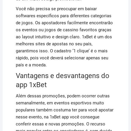
Você não precisa se preocupar em baixar
softwares específicos para diferentes categorias
de jogos. Os apostadores facilmente encontrarão
os eventos ou jogos de cassino favoritos graças
ao layout intuitivo e design claro. 1xBet é um dos
melhores sites de apostas no seu país,
garantimos isso. O cadastro ‘1 clique’ é o mais
rápido, pois você deverá selecionar apenas seu
país e a moeda.
Vantagens e desvantagens do
app 1xBet
Além dessas promoções, podem ocorrer outras
semanalmente, em eventos esportivos muito
populares também costuma ter para você apostar
nesse evento, na 1xBet app você consegue
conferir essas e novas promoções. O recurso