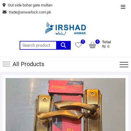
Skip
Out side bohar gate multan
Top
to
trade@anwarlock.com.pk
Men
content
0
0
Total
Search
₨ 0
for:
All Products