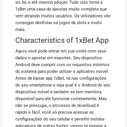
sic bo e até mesmo pôquer. Tudo isso torna a
1xBet uma casa de apostas muito completa que
vem atraindo muitos usuários. Os utilizadores vão
conseguir desfrutar os jogos de slots e muito
mais.
Characteristics of 1xBet App
Agora você pode entrar em sua conta com seus
dados e apostar em esportes. Seu dispositivo
Android deve cumprir com os requisitos mínimos
do sistema para poder utilizar o aplicativo móvel.
Antes de baixar app 1xBet, vá nas configurações
do seu smartphone e veja qual é o Android do seu
dispositivo móvel e também se tem memória
disponível para ele funcionar corretamente. Mas
não se preocupe, o processo de download é
rápido e fácil, você só precisa acessar as
configurações do seu celular e permitir instalar
aplicativos de outras fontes, vamos te ensinar a