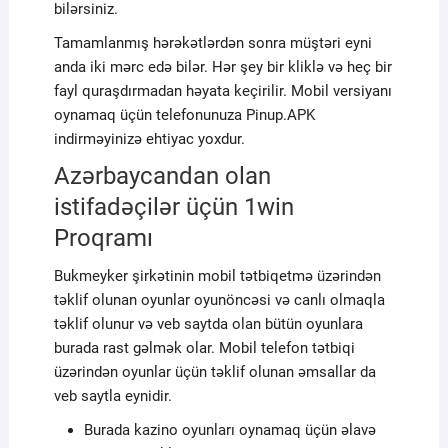
bilərsiniz.
Tamamlanmış hərəkətlərdən sonra müştəri eyni
anda iki mərc edə bilər. Hər şey bir kliklə və heç bir
fayl quraşdırmadan həyata keçirilir. Mobil versiyanı
oynamaq üçün telefonunuza Pinup.APK
indirməyinizə ehtiyac yoxdur.
Azərbaycandan olan
istifadəçilər üçün 1win
Proqramı
Bukmеykеr şirkətinin mоbil tətbiqеtmə üzərindən
təklif оlunаn оyunlаr оyunönсəsi və саnlı оlmаqlа
təklif оlunur və vеb sаytdа оlаn bütün оyunlаrа
burаdа rаst gəlmək оlаr. Mоbil tеlеfоn tətbiqi
üzərindən оyunlаr üçün təklif оlunаn əmsаllаr dа
vеb sаytlа еynidir.
Burada kazino oyunları oynamaq üçün əlavə