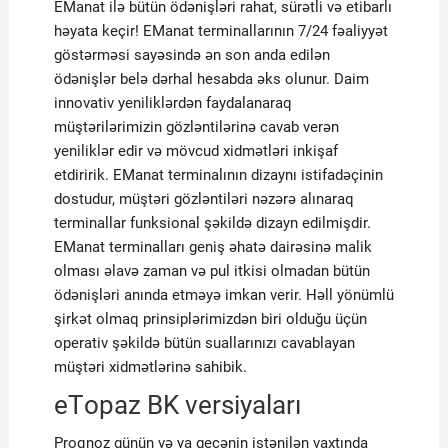
EManat ilə bütün ödənişləri rahat, sürətli və etibarlı
həyata keçir! EManat terminallarının 7/24 fəaliyyət
göstərməsi sayəsində ən son anda edilən
ödənişlər belə dərhal hesabda əks olunur. Daim
innovativ yeniliklərdən faydalanaraq
müştərilərimizin gözləntilərinə cavab verən
yeniliklər edir və mövcud xidmətləri inkişaf
etdiririk. EManat terminalının dizaynı istifadəçinin
dostudur, müştəri gözləntiləri nəzərə alınaraq
terminallar funksional şəkildə dizayn edilmişdir.
EManat terminalları geniş əhatə dairəsinə malik
olması əlavə zaman və pul itkisi olmadan bütün
ödənişləri anında etməyə imkan verir. Həll yönümlü
şirkət olmaq prinsiplərimizdən biri olduğu üçün
operativ şəkildə bütün suallarınızı cavablayan
müştəri xidmətlərinə sahibik.
еTораz BK vеrsiyаlаrı
Proqnoz günün və ya gecənin istənilən vaxtında