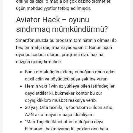
online da daxil olmaqla bir çox kazino xidmətləri
üçün məhdudiyyətlər tətbiq edilmişdir.
Aviator Hack – oyunu
sındırmaq mümkündürmü?
Smartfonunuzda bu proqram təminatının olması ilə
heç bir matçı qaçırmamayacaqsınız. Bunun üçün
oyunçu sadəcə olaraq, proqramı öz cihazına
düzgün quraşdırmalıdır.
Bunu etmək üçün axtarış çubuğuna onun adını
daxil edin və böyüdücü şüşə şəklinə vurun.
Həmin vaxt 1win az yükləyə bilən istifadəçilər
qeyd etdilər ki, bukmeker kontor bu cür
dəyişikliklərə müsbət reaksiya verib.
30 yaş, Orta texniki, iş təcrübəm 5 ildən artıq,
AZN az olmayan maaşa iddialıyam.
“Mən Tuçelin ikinci atam olduğunu deyə
bilmərəm, baxmayaraq ki, çoxları onu belə