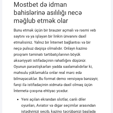
Mostbet də idman
bahislərinə asılılığı necə
məğlub etmək olar
Bunu etmək üçün bir brauzer açmalı və rəsmi veb
saytını və ya işləyən bir linkin ünvanını daxil
etməlisiniz. Yalnız bir İnternet bağlantısı və bir
neçə pulsuz dəqiqə olmalıdır. Onlayn kazino
proqram təminatı tərtibatçılarının böyük
əksəriyyəti istifadəçinin rahatlığını düşünür.
Oyunun pərəstişkarları yadda saxlamalıdırlar ki,
məhsulu yükləməklə onlar real mərc edə
bilməyəcəklər. Bu format demo versiyaya bənzəyir,
fərqi ilə istifadəçinin xidmətə daxil olmaq üçün
İnternetə çıxışına ehtiyac yoxdur.
Yeni açılan ekrandan slotlar, canlı diler
oyunları, Aviator və digər seçimlər arasından
istədiyinizi seçib, kazino təcrübənizi başlada