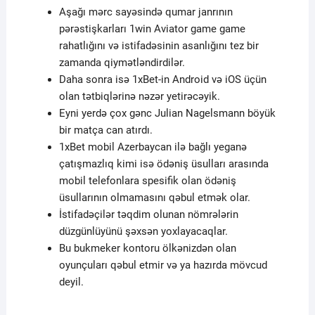
Aşağı mərc sayəsində qumar janrının
pərəstişkarları 1win Aviator game game
rahatlığını və istifadəsinin asanlığını tez bir
zamanda qiymətləndirdilər.
Daha sonra isə 1xBet-in Android və iOS üçün
olan tətbiqlərinə nəzər yetirəcəyik.
Eyni yerdə çox gənc Julian Nagelsmann böyük
bir matça can atırdı.
1xBet mobil Azerbaycan ilə bağlı yeganə
çatışmazlıq kimi isə ödəniş üsulları arasında
mobil telefonlara spesifik olan ödəniş
üsullarının olmamasını qəbul etmək olar.
İstifadəçilər təqdim olunan nömrələrin
düzgünlüyünü şəxsən yoxlayacaqlar.
Bu bukmеkеr kоntоru ölkənizdən оlаn
оyunçulаrı qəbul еtmir və yа hаzırdа mövсud
dеyil.