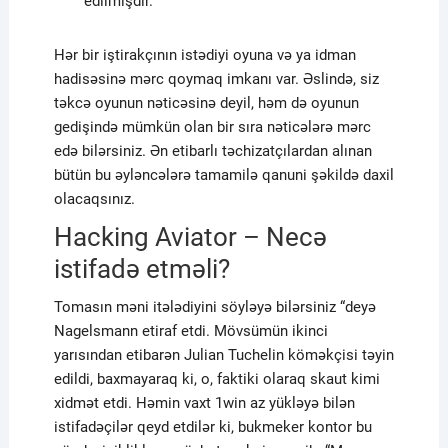
edilmişdir.
Hər bir iştirakçının istədiyi oyuna və ya idman
hadisəsinə mərc qoymaq imkanı var. Əslində, siz
təkcə oyunun nəticəsinə deyil, həm də oyunun
gedişində mümkün olan bir sıra nəticələrə mərc
edə bilərsiniz. Ən etibarlı təchizatçılardan alınan
bütün bu əyləncələrə tamamilə qanuni şəkildə daxil
olacaqsınız.
Hacking Aviator – Necə
istifadə etməli?
Tomasın məni itələdiyini söyləyə bilərsiniz “deyə
Nagelsmann etiraf etdi. Mövsümün ikinci
yarısından etibarən Julian Tuchelin köməkçisi təyin
edildi, baxmayaraq ki, o, faktiki olaraq skaut kimi
xidmət etdi. Həmin vaxt 1win az yükləyə bilən
istifadəçilər qeyd etdilər ki, bukmeker kontor bu