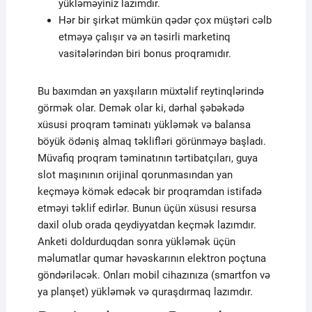
yükləməyiniz lazımdır.
Hər bir şirkət mümkün qədər çox müştəri cəlb
etməyə çalışır və ən təsirli marketinq
vasitələrindən biri bonus proqramıdır.
Bu baxımdan ən yaxşıların müxtəlif reytinqlərində
görmək olar. Demək olar ki, dərhal şəbəkədə
xüsusi proqram təminatı yükləmək və balansa
böyük ödəniş almaq təklifləri görünməyə başladı.
Müvafiq proqram təminatının tərtibatçıları, guya
slot maşınının orijinal qorunmasından yan
keçməyə kömək edəcək bir proqramdan istifadə
etməyi təklif edirlər. Bunun üçün xüsusi resursa
daxil olub orada qeydiyyatdan keçmək lazımdır.
Anketi doldurduqdan sonra yükləmək üçün
məlumatlar qumar həvəskarının elektron poçtuna
göndəriləcək. Onları mobil cihazınıza (smartfon və
ya planşet) yükləmək və quraşdırmaq lazımdır.