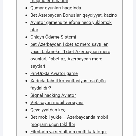
məğlub etmək olar
Qumar oyunları haqqinda
Bet Azərbaycan Bonuslar, qeydiyyat, kazino
Aviator gamenu telefona necə yükləmək
olar
Onlayn Ödəmə Sistemi
bet Azerbaycan,1xbet az merc saytı, en
yaxsi bukmeker 1xbet Azerbaycan merc
oyunlari, 1xbet az, Azerbaycan merc
saytlari
Pin-Up-da Aviator game
Xaricdə təhsil konsultasiyası nə üçün
faydalıdır?
Siqnal hacking Aviator
Veb-saytın mobil versiyası
Qeydiyyatdan keç
Bet mobil yükle – Azərbaycanda mobil
proqram üçün təkliflər
Filmlərin və serialların multi-kataloqu: