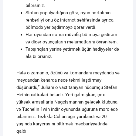
bilərsiniz.
Slotun populyarlığına görə, oyun portalının
rəhbərliyi onu öz internet səhifəsində ayrıca
bölmədə yerləşdirməyə qərar verdi.
Hər oyundan sonra müvafiq bölməyə gedirəm
və digər oyunçuların məlumatlarını öyrənirəm.
Tapşırıqları yerinə yetirmək üçün hədiyyələr də
ala bilərsiniz.
Hələ o zaman o, özünü və komandanı meydanda və
meydandan kənarda necə təkmilləşdirməyi
düşünürdü,” Julianı o vaxt tanıyan hücumçu Stefan
Heinin xatirələri belədir. Yeri gəlmişkən, çox
yüksək əmsallarla Nagelsmannın gələcək klubuna
və Tuchelin 1win indir oyununda uğuruna mərc edə
bilərsiniz. Tezliklə Culian ağır yaralandı və 20
yaşında karyerasını bitirmək məcburiyyətində
qaldı.