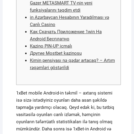
Gazer METASMART TV-nin yeni
funksiyalarını təqdim etdi
in Azərbaycan Hesabının Yaradılması və
Canlı Casino
Как Скачать Приложение 1win На
Android Бесплатно
Kazino PIN-UP icmalı
Другие Mostbet kazinosu
Kimin pensiyası nə qədər artacaq? – Artım
rəqəmləri göstərildi
1xBet mobile Android-in təkmil – axtarış sistemi
isə sizə istədiyiniz oyunları daha asan şəkildə
tapmağa yardımçı olacaq. Qeyd edək ki, bu tətbiq
vasitəsilə oyunları canlı izləmək, həmçinin
oyunların təfərrüatlı statistikaları ilə tanış olmaq
mümkündür. Daha sonra isə 1xBet-in Android və