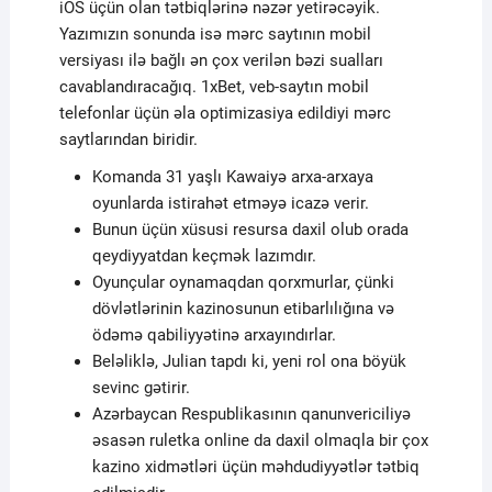
iOS üçün olan tətbiqlərinə nəzər yetirəcəyik.
Yazımızın sonunda isə mərc saytının mobil
versiyası ilə bağlı ən çox verilən bəzi sualları
cavablandıracağıq. 1xBet, veb-saytın mobil
telefonlar üçün əla optimizasiya edildiyi mərc
saytlarından biridir.
Komanda 31 yaşlı Kawaiyə arxa-arxaya
oyunlarda istirahət etməyə icazə verir.
Bunun üçün xüsusi resursa daxil olub orada
qeydiyyatdan keçmək lazımdır.
Oyunçular oynamaqdan qorxmurlar, çünki
dövlətlərinin kazinosunun etibarlılığına və
ödəmə qabiliyyətinə arxayındırlar.
Beləliklə, Julian tapdı ki, yeni rol ona böyük
sevinc gətirir.
Azərbaycan Respublikasının qanunvericiliyə
əsasən ruletka online da daxil olmaqla bir çox
kazino xidmətləri üçün məhdudiyyətlər tətbiq