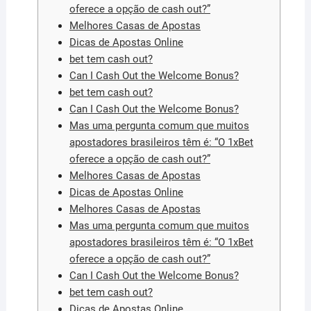
oferece a opção de cash out?”
Melhores Casas de Apostas​
Dicas de Apostas Online
bet tem cash out?
Can I Cash Out the Welcome Bonus?
bet tem cash out?
Can I Cash Out the Welcome Bonus?
Mas uma pergunta comum que muitos
apostadores brasileiros têm é: “O 1xBet
oferece a opção de cash out?”
Melhores Casas de Apostas​
Dicas de Apostas Online
Melhores Casas de Apostas​
Mas uma pergunta comum que muitos
apostadores brasileiros têm é: “O 1xBet
oferece a opção de cash out?”
Can I Cash Out the Welcome Bonus?
bet tem cash out?
Dicas de Apostas Online