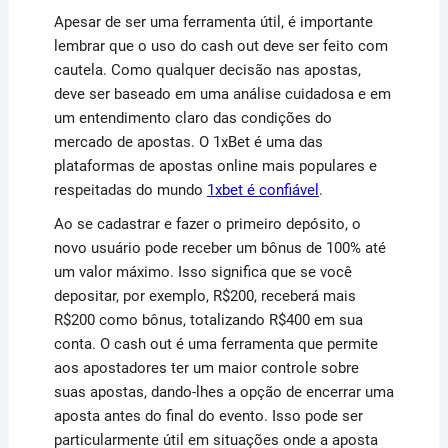
Apesar de ser uma ferramenta útil, é importante
lembrar que o uso do cash out deve ser feito com
cautela. Como qualquer decisão nas apostas,
deve ser baseado em uma análise cuidadosa e em
um entendimento claro das condições do
mercado de apostas. O 1xBet é uma das
plataformas de apostas online mais populares e
respeitadas do mundo
1xbet é confiável
.
Ao se cadastrar e fazer o primeiro depósito, o
novo usuário pode receber um bônus de 100% até
um valor máximo. Isso significa que se você
depositar, por exemplo, R$200, receberá mais
R$200 como bônus, totalizando R$400 em sua
conta. O cash out é uma ferramenta que permite
aos apostadores ter um maior controle sobre
suas apostas, dando-lhes a opção de encerrar uma
aposta antes do final do evento. Isso pode ser
particularmente útil em situações onde a aposta