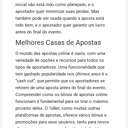
inicial não está indo como planejado, e o
apostador quer minimizar suas perdas. Mas
também pode ser usada quando a aposta está
indo bem, e o apostador quer garantir um lucro
antes do final do evento.
Melhores Casas de Apostas​
O mundo das apostas online é vasto, com uma
variedade de opções e recursos para todos os
tipos de apostadores. Uma funcionalidade que
tem ganhado popularidade nos últimos anos é o
“cash out”, que permite que os apostadores se
retirem de uma aposta antes do final do evento.
Compreender como os bônus de apostas online
funcionam é fundamental para se tirar o máximo
proveito deles. O 1xBet, como muitas outras
plataformas de apostas, oferece vários bônus e
promoções para seus usuários, tanto para novos