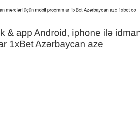
man mərcləri üçün mobil proqramlar 1xBet Azərbaycan aze 1xbet co
 & app Android, iphone ilə idma
lar 1xBet Azərbaycan aze