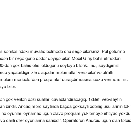
 səhifəsindəki müvafiq bölmədə onu seçə bilərsiniz. Pul götürmə
qədən bir neçə günə qədər dəyişə bilər. Mobil Giriş bəhs etmədən
-dən çox bahis ofisi olduğunu söyləyə bilərik. İndi, saydığımız
ə yapabildiğinizle əlaqədar məlumatlar verə bilər və ətraflı
naməlum mənbələrdən proqramlar quraşdırmasına icazə verməlisiniz.
ya bilər.
 ən çox verilən bəzi sualları cavablandıracağıq. 1xBet, veb-saytın
dan biridir. Ancaq mərc saytında baçqa çoxsaylı ödəniş üsullarının təkli
azino oyunları oynamaq üçün əlavə proqram yükləməyə ehtiyac yoxdur
 canlı diler oyunlarına sahibdir. Operatorun Android üçün olan tətbiq