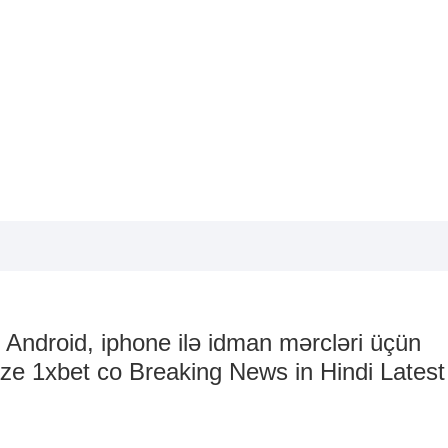
Android, iphone ilə idman mərcləri üçün
ze 1xbet co Breaking News in Hindi Latest