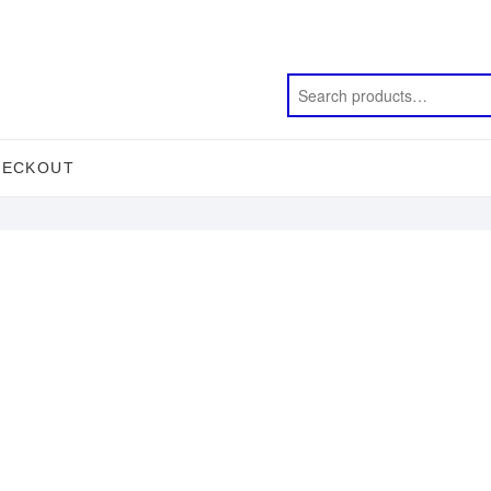
HECKOUT