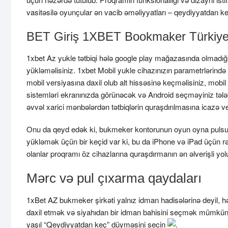
vasitəsilə oyunçular ən vacib əməliyyatları – qeydiyyatdan k
BET Giriş 1XBET Bookmaker Türkiye
1xbet Az yukle tətbiqi hələ google play mağazasında olmadığ
yükləməlisiniz. 1xbet Mobil yukle cihazınızın parametrlərində
mobil versiyasına daxil olub alt hissəsinə keçməlisiniz, mob
sistemləri ekranınızda görünəcək və Android seçməyiniz tələ
əvvəl xarici mənbələrdən tətbiqlərin quraşdırılmasına icazə ve
Onu da qeyd edək ki, bukmeker kontorunun oyun oyna pulsuz
yükləmək üçün bir keçid var ki, bu da iPhone və iPad üçün 
olanlar proqramı öz cihazlarına quraşdırmanın ən əlverişli yo
Mərc və pul çıxarma qaydaları
1xBet AZ bukmeker şirkəti yalnız idman hadisələrinə deyil, h
daxil etmək və siyahıdan bir idman bahisini seçmək mümkünd
yaşıl “Qeydiyyatdan keç” düyməsini secin
.