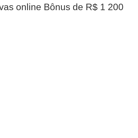
tivas online Bônus de R$ 1 200