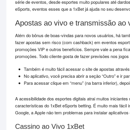
série de eventos, desde esportes muito populares até dardos
eSports, eventos esses que a 1xBet já ajuda no seu desenv
Apostas ao vivo e transmissão ao 
Além do bônus de boas-vindas para novos usuários, há tam
fazer apostas sem risco (com cashback) em eventos esport
promoções VIP e outros benefícios. Sempre vale a pena ficar
promoções. Todo cliente gosta de fazer previsões nos jogos 
Também é muito fácil acessar o site de apostas atravé
No aplicativo, você precisa abrir a seção “Outro” e ir par
Para acessar clique em “menu” (na barra inferior), depoi
A acessibilidade dos esportes digitais atrai muitos iniciantes
características do 1xBet eSports betting. É muito mais fácil 
Google, a Apple não tem problemas para instalar aplicativos
Cassino ao Vivo 1xBet