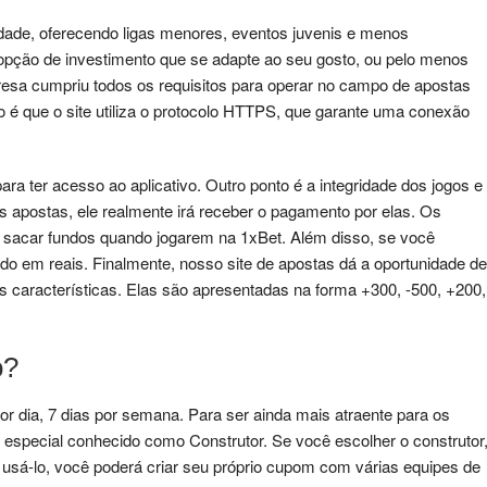
idade, oferecendo ligas menores, eventos juvenis e menos
opção de investimento que se adapte ao seu gosto, ou pelo menos
resa cumpriu todos os requisitos para operar no campo de apostas
ivo é que o site utiliza o protocolo HTTPS, que garante uma conexão
a ter acesso ao aplicativo. Outro ponto é a integridade dos jogos e
s apostas, ele realmente irá receber o pagamento por elas. Os
e sacar fundos quando jogarem na 1xBet. Além disso, se você
o em reais. Finalmente, nosso site de apostas dá a oportunidade de
s características. Elas são apresentadas na forma +300, -500, +200,
o?
or dia, 7 dias por semana. Para ser ainda mais atraente para os
especial conhecido como Construtor. Se você escolher o construtor
 usá-lo, você poderá criar seu próprio cupom com várias equipes de