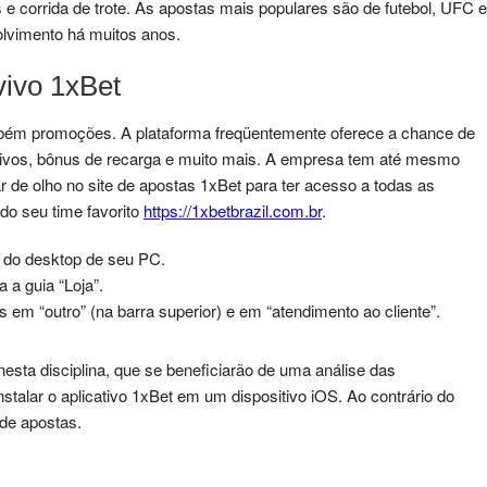
 e corrida de trote. As apostas mais populares são de futebol, UFC e
olvimento há muitos anos.
vivo 1xBet
bém promoções. A plataforma freqüentemente oferece a chance de
ivos, bônus de recarga e muito mais. A empresa tem até mesmo
 de olho no site de apostas 1xBet para ter acesso a todas as
do seu time favorito
https://1xbetbrazil.com.br
.
s do desktop de seu PC.
a a guia “Loja”.
s em “outro” (na barra superior) e em “atendimento ao cliente”.
 nesta disciplina, que se beneficiarão de uma análise das
instalar o aplicativo 1xBet em um dispositivo iOS. Ao contrário do
 de apostas.