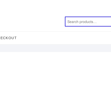
HECKOUT