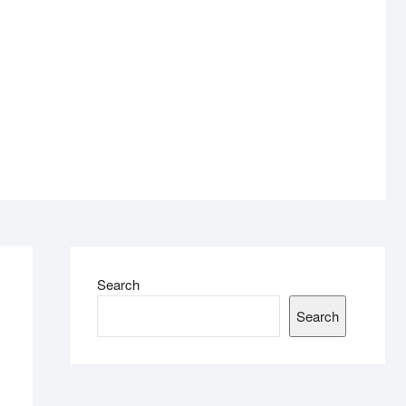
Search
Search