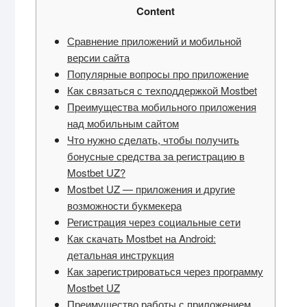
Content
Сравнение приложений и мобильной
версии сайта
Популярные вопросы про приложение
Как связаться с техподдержкой Mostbet
Преимущества мобильного приложения
над мобильным сайтом
Что нужно сделать, чтобы получить
бонусные средства за регистрацию в
Mostbet UZ?
Mostbet UZ — приложения и другие
возможности букмекера
Регистрация через социальные сети
Как скачать Mostbet на Android:
детальная инструкция
Как зарегистрироваться через программу
Mostbet UZ
Преимущество работы с приложением