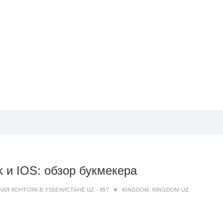
 и IOS: обзор букмекера
АЯ КОНТОРА В УЗБЕКИСТАНЕ UZ - 957
KINGDOM
,
KINGDOM UZ