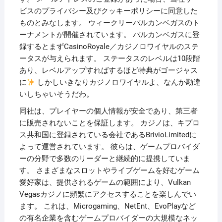
ビスのプライバシー及びクッキーポリシーに同意した
ものとみなします。 ウィークリーバルカンベガスのト
ーナメントが開催されています。 バルカンベガスに登
録するとまずCasinoRoyale／カジノロワイヤルのステ
ータスが与えられます。 ステータスのレベルは10段階
あり、レベルアップすればするほど特典がゴージャス
に
しかしいきなりカジノロワイヤルよ、なんか勘違
いしちゃいそうだわ。
同社は、プレイヤーの個人情報が安全であり、第三者
に販売されないことを保証します。 カジノは、キプロ
ス共和国に登録されている会社であるBrivioLimitedに
よって運営されています。 彼らは、ゲームプロバイダ
ーの分野で多数のリーダーと継続的に提携していま
す。 さまざまなスロットやライブゲームを好むゲーム
愛好家は、提供されるゲームの範囲により、Vulkan
Vegasカジノに頻繁にアクセスすることを楽しんでい
ます。 これは、Microgaming、NetEnt、EvoPlayなど
の有名企業を含むゲームプロバイダーの大規模なネッ