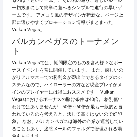
るのは「速いゲーム」、その名の通り、難しいルール
一切抜きにして簡単に遊べるシンプルで進行の早いゲ
ームです。 アメコミ風のデザインが斬新な、ページ上
部に選びやすくプロモーション情報がまとまった
Vulkan Vegas。
バルカンベガスのトーナメン
ト
Vulkan Vegasでは、期間限定のものを含め様々なボー
ナスイベントを常に開催しています。 また、嬉しいの
がリアルマネーでの勝利金が即出金できるタイプのシ
ステムなので、ハイローラーの方など現金プレイがメ
インのプレイヤーには得におススメです。 Vulkan
Vegasにおけるボーナスの賭け条件は40倍。 格別低い
わけではありませんが、50倍～60倍が最も一般的と言
われているのを考えると、決して高くはないので好印
象。 なお、バルカンベガスは海外の企業が運営してい
ることもあり、迷惑メールのフォルダで管理される場
合もあります。