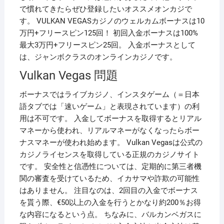
で慣れてきたらぜひ登録したいオススメオンカジで
す。 VULKAN VEGASカジノのウェルカムボーナスは10
万円+フリースピン125回！ 初回入金ボーナスは100%
最大3万円+フリースピン25回。 入金ボーナスとして
は、ジャンボクラスのオンラインカジノです。
Vulkan Vegas 問題
ボーナスではライブカジノ、インスタゲーム（＝日本
語タブでは「速いゲーム」と表現されています）の利
用は不可です。 入金してボーナスを取得するとリアル
マネーから使われ、リアルマネーがなくなったらボー
ナスマネーが使われ始めます。 Vulkan Vegasは公式の
カジノライセンスを取得している正規のカジノサイト
です。 安全性と信憑性については、定期的に第三者機
関の審査を受けているため、イカサマや詐欺の可能性
はありません。 注目なのは、2回目の入金でボーナス
を貰う際、€50以上の入金を行うとかなり約200％お得
な内容になるという点。 ちなみに、バルカンベガスに