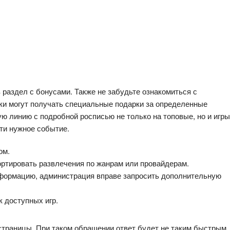
 раздел с бонусами. Также не забудьте ознакомиться с
ки могут получать специальные подарки за определенные
ю линию с подробной росписью не только на топовые, но и игры
йти нужное событие.
ом.
ортировать развлечения по жанрам или провайдерам.
формацию, администрация вправе запросить дополнительную
 доступных игр.
страницы. При таком обращении ответ будет не таким быстрым,