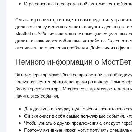
Игра основана на современной системе честной игры
Смысл игры авиатор в том, что вам предстоит управлять
делаете ставку и должны успеть получить деньги до того
Mostbet из Узбекистана можно с помощью социальных с
делать ставки через мобильные устройства. Здесь отв
окончательного решения проблемы. Действия из офиса 
Немного информации о МостБет
Затем оператор может быстро предоставить необходим
пользоваться телефоном во время разговора. Помимо 
букмекерской конторы Mostbet есть возможность делать с
начинаются события.
Для доступа к ресурсу лучше использовать окно оф
Он включает в себя самые популярные события, что
Чтобы узнать о других предложениях, следует перей
Поэтому активные игроки могут получать специальн