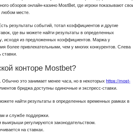
ого обзоров онлайн-казино MostBet, где игроки показывают сво
в любом месте.
 Есть результаты событий, тотал коэффициентов и другие
авок, где вы можете найти результаты в определенных
у, исходя из предложенных коэффициентов. Маржа у
ия более привлекательными, чем у многих конкурентов. Слева
 ставки.
ской конторе Mostbet?
 Обычно это занимает менее часа, но в некоторых
https://most-
клиентов бриджа доступны одиночные и экспресс-ставки.
можете найти результаты в определенных временных рамках в
там и службе поддержки.
 и выигрыши регулируются законодательством.
чивается на ставках.