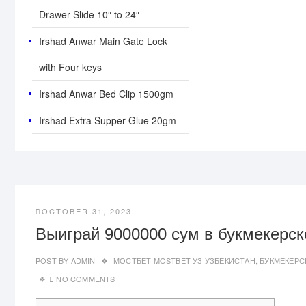
Drawer Slide 10″ to 24″
Irshad Anwar Main Gate Lock
with Four keys
Irshad Anwar Bed Clip 1500gm
Irshad Extra Supper Glue 20gm
OCTOBER 31, 2023
Выиграй 9000000 сум в букмекерск
POST BY
ADMIN
МОСТБЕТ MOSTBET УЗ УЗБЕКИСТАН, БУКМЕКЕРСК
NO COMMENTS