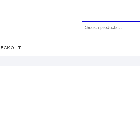
HECKOUT