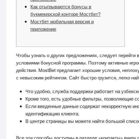
Как отыгрываются бонусы в
букмекерской конторе Мостбет?
Мостбет мобильная версия и
приложение
Чтобы узнать о других предложениях, следует перейти в
условиями бонусной программы. Поэтому активные игро
действия. MostBet предлагает хорошие условия, неплоху
с невысоким рейтингом. Сайт быстро грузится, легко на
Что удобно, служба поддержки работает на узбекск
Кроме того, есть удобные фильтры, позволяющие с
Если введенные данные содержат некорректную ин
идентификацию клиента.
В центре страницы вы можете найти большой список
Все эти способы доступны в разделе «контакты» внизу 